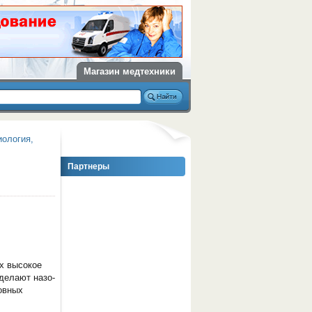
Магазин медтехники
иология,
Партнеры
х высокое
делают назо-
овных