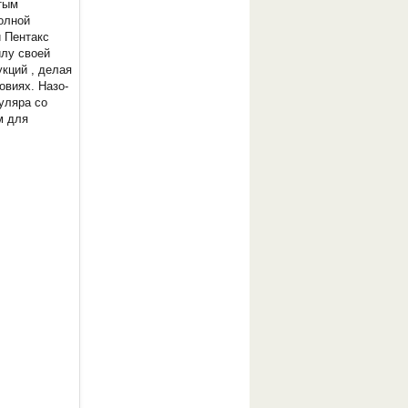
тым
олной
 Пентакс
илу своей
кций , делая
овиях. Назо-
уляра со
м для