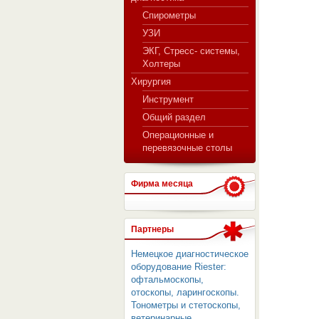
Спирометры
УЗИ
ЭКГ, Стресс- системы,
Холтеры
Хирургия
Инструмент
Общий раздел
Операционные и
перевязочные столы
Фирма месяца
Партнеры
Немецкое диагностическое
оборудование Riester:
офтальмоскопы,
отоскопы, ларингоскопы.
Тонометры и стетоскопы,
ветеринарные