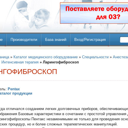
ие
Производители
База знаний
Вход/Регистрация
аница
»
Каталог медицинского оборудование
»
Специальности
»
Анестез
 Интенсивная терапия
» Ларингофиброскоп
НГОФИБРОСКОП
ель:
Pentax
аталог продукции
гда отличался созданием легких долговечных приборов, обеспечивающи
ображения Базовые характеристики в сочетании с простотой управления 
рингофиброскопы Пентакс незаменимыми не только для проведения осн
ских процедур, но и более сложных терапевтических манипуляций.