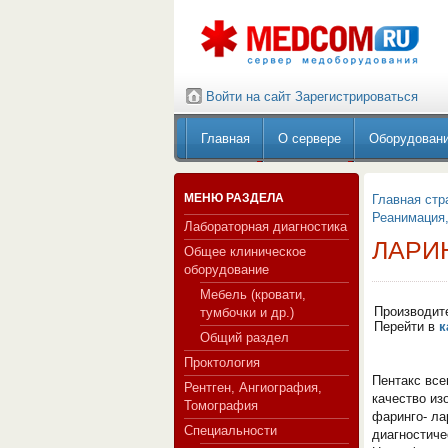
Войти на сайт
Зарегистрироваться
Главная
О сервере
Оборудован
МЕНЮ РАЗДЕЛА
Главная стр
Реанимация,
Лабораторная диагностика
ЛАРИ
Общее клиническое
оборудование
Мебель (кровати,
Производит
тумбочки и др.)
Перейти в
к
Общий раздел
Проктология
Пентакс все
Рентген, Ангиография,
качество из
Томография
фаринго- ла
Специальности
диагностиче