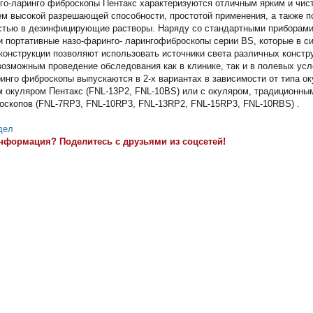
го-ларинго фиброскопы Пентакс характеризуются отличным ярким и чис
м высокой разрешающей способности, простотой применения, а также п
стью в дезинфицирующие растворы. Наряду со стандартными приборами
и портативные назо-фаринго- ларингофиброскопы серии BS, которые в с
конструкции позволяют использовать источники света различных констру
озможным проведение обследования как в клинике, так и в полевых усл
инго фиброскопы выпускаются в 2-х вариантах в зависимости от типа ок
 окуляром Пентакс (FNL-13P2, FNL-10BS) или с окуляром, традиционны
оскопов (FNL-7RP3, FNL-10RP3, FNL-13RP2, FNL-15RP3, FNL-10RBS) .
дел
нформация? Поделитесь с друзьями из соцсетей!