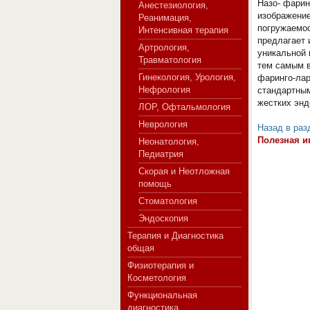
Назо- фарин
Анестезиология,
изображение
Реанимация,
погружаемо
Интенсивная терапия
предлагает 
Артрология,
СЕРВЕР МЕДИЦИНСКОГО
уникальной 
Травматология
тем самым в
Гинекология, Урология,
фаринго-лар
Нефрология
стандартным
жестких энд
ЛОР, Офтальмология
Неврология
Назад в раз
Полезная и
Неонатология,
Педиатрия
Скорая и Неотложная
помощь
Стоматология
Эндоскопия
Терапия и Диагностика
общая
Физиотерапия и
Косметология
Функциональная
диагностика