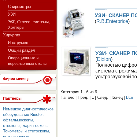
Спирометры
УЗИ
УЗИ- СКАНЕР 
(
R.B.Enterprice
)
ЭКГ, Стресс- системы,
Холтеры
Хирургия
Инструмент
Общий раздел
УЗИ- СКАНЕР 
Операционные и
(
Dixion
)
перевязочные столы
Полностью цифров
система с режима
ультразвуковой т
Фирма месяца
Категория 1 - 6 из 6
Начало | Пред. |
1
| След. | Конец
|
Все
Партнеры
Немецкое диагностическое
оборудование Riester:
офтальмоскопы,
отоскопы, ларингоскопы.
Тонометры и стетоскопы,
ветеринарные