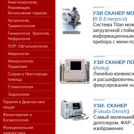
Анестезиология,
Реанимация,
УЗИ СКАНЕР М
Интенсивная терапия
(
R.B.Enterprice
)
Артрология,
СЕРВЕР МЕДИЦИНСКОГО
Система Titan мо
Травматология
загрузочной стой
Гинекология, Урология,
информационным с
Нефрология
прибора с мини-по
ЛОР, Офтальмология
Неврология
Неонатология,
УЗИ СКАНЕР П
Педиатрия
(
Aloka
)
Линейно-конвексн
Скорая и Неотложная
и расшифровочны
помощь
фокусирование на
Стоматология
Эндоскопия
Терапия и Диагностика
УЗИ- СКАНЕР
общая
(
Fukuda Denshi
)
Физиотерапия и
Самый маленький
Косметология
допплером, ФАР- 
Функциональная
изображения.
диагностика