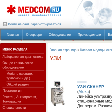
Войти на сайт
Зарегистрироваться
Главная
О сервере
Оборудование
Производители
Ба
МЕНЮ РАЗДЕЛА
Главная страница
»
Каталог медицинско
УЗИ
Лабораторная диагностика
Общее клиническое
оборудование
Мебель (кровати,
тумбочки и др.)
Общий раздел
УЗИ СКАНЕР
Проктология
(
Aloka
)
Линейка ультразв
Рентген, Ангиография,
стационарные мод
Томография
Доплером. Различ
Специальности