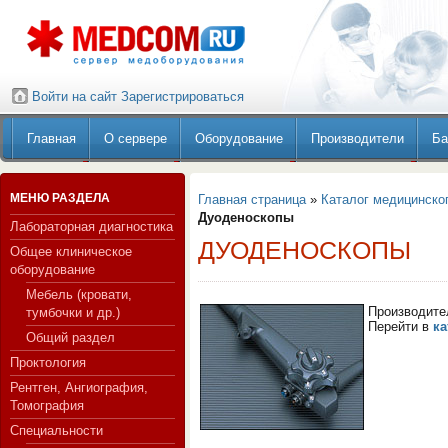
Войти на сайт
Зарегистрироваться
Главная
О сервере
Оборудование
Производители
Ба
МЕНЮ РАЗДЕЛА
Главная страница
»
Каталог медицинско
Дуоденоскопы
Лабораторная диагностика
ДУОДЕНОСКОПЫ
Общее клиническое
оборудование
Мебель (кровати,
Производите
тумбочки и др.)
Перейти в
ка
Общий раздел
Проктология
Рентген, Ангиография,
Томография
Специальности