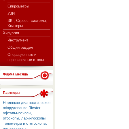
Спирометры
УЗИ
ЭКГ, Стресс- системы,
Холтеры
Хирургия
Инструмент
Общий раздел
Операционные и
перевязочные столы
Фирма месяца
Партнеры
Немецкое диагностическое
оборудование Riester:
офтальмоскопы,
отоскопы, ларингоскопы.
Тонометры и стетоскопы,
ветеринарные