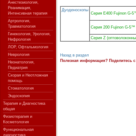
Анестезиология,
Реанимация,
Дуоденоскопы
Интенсивная терапия
Серия E400 Fujinon G-5
Артрология,
СЕРВЕР МЕДИЦИНСКОГО
Травматология
Серия 200 Fujinon G-5™
Гинекология, Урология,
Серия Z (оптоволоконны
Нефрология
ЛОР, Офтальмология
Неврология
Назад в раздел
Полезная информация? Поделитесь с 
Неонатология,
Педиатрия
Скорая и Неотложная
помощь
Стоматология
Эндоскопия
Терапия и Диагностика
общая
Физиотерапия и
Косметология
Функциональная
диагностика