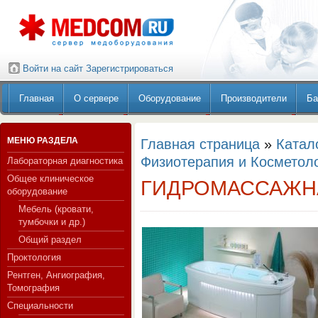
Войти на сайт
Зарегистрироваться
Главная
О сервере
Оборудование
Производители
Ба
МЕНЮ РАЗДЕЛА
Главная страница
»
Катал
Физиотерапия и Косметол
Лабораторная диагностика
Общее клиническое
ГИДРОМАССАЖН
оборудование
Мебель (кровати,
тумбочки и др.)
Общий раздел
Проктология
Рентген, Ангиография,
Томография
Специальности