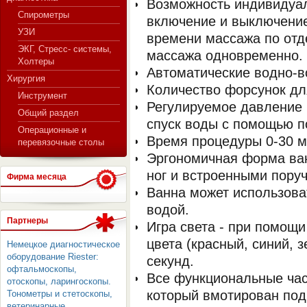
Возможность индивидуал
Спирометры
включение и выключение
УЗИ
времени массажа по отд
ЭКГ, Стресс- системы,
массажа одновременно.
Холтеры
Автоматические водно-
Хирургия
Количество форсунок дл
Инструмент
Регулируемое давление 
Общий раздел
спуск воды с помощью п
Операционные и
Время процедуры 0-30 м
перевязочные столы
Эргономичная форма ва
ног и встроенными пору
Фирма месяца
Ванна может использоват
водой.
Партнеры
Игра света - при помощи
цвета (красный, синий, 
Немецкое диагностическое
оборудование Riester:
секунд.
офтальмоскопы,
Все функциональные част
отоскопы, ларингоскопы.
который вмотирован под 
Тонометры и стетоскопы,
ветеринарные