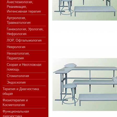
Анестезиология,
Реанимация,
Интенсивная терапия
Артрология,
СЕРВЕР МЕДИЦИНСКОГО
Травматология
Гинекология, Урология,
Нефрология
ЛОР, Офтальмология
Неврология
Неонатология,
Педиатрия
Скорая и Неотложная
помощь
Стоматология
Эндоскопия
Терапия и Диагностика
общая
Физиотерапия и
Косметология
Функциональная
диагностика