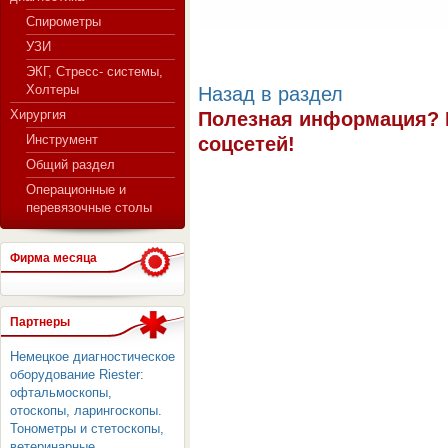
Спирометры
УЗИ
ЭКГ, Стресс- системы,
Холтеры
Назад в раздел
Хирургия
Полезная информация? 
Инструмент
соцсетей!
Общий раздел
Операционные и
перевязочные столы
Фирма месяца
Партнеры
Немецкое диагностическое
оборудование Riester:
офтальмоскопы,
отоскопы, ларингоскопы.
Тонометры и стетоскопы,
ветеринарные