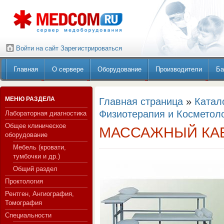
Войти на сайт
Зарегистрироваться
Главная
О сервере
Оборудование
Производители
Ба
МЕНЮ РАЗДЕЛА
Главная страница
»
Катал
Физиотерапия и Косметол
Лабораторная диагностика
Общее клиническое
МАССАЖНЫЙ КА
оборудование
Мебель (кровати,
тумбочки и др.)
Общий раздел
Проктология
Рентген, Ангиография,
Томография
Специальности