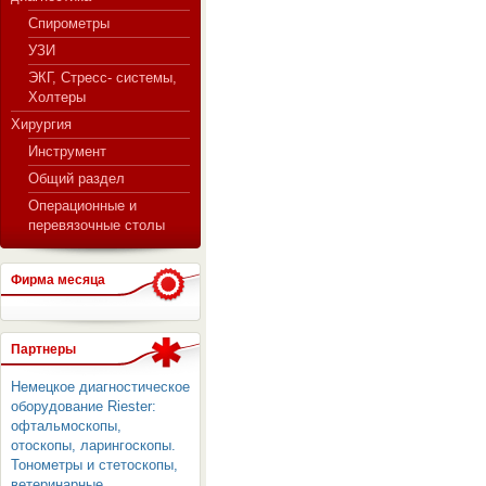
Спирометры
УЗИ
ЭКГ, Стресс- системы,
Холтеры
Хирургия
Инструмент
Общий раздел
Операционные и
перевязочные столы
Фирма месяца
Партнеры
Немецкое диагностическое
оборудование Riester:
офтальмоскопы,
отоскопы, ларингоскопы.
Тонометры и стетоскопы,
ветеринарные