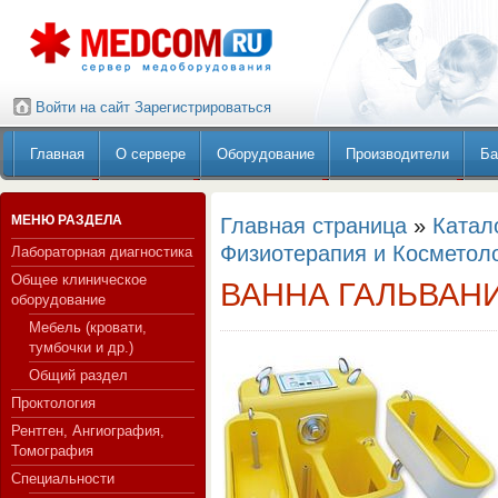
Войти на сайт
Зарегистрироваться
Главная
О сервере
Оборудование
Производители
Ба
МЕНЮ РАЗДЕЛА
Главная страница
»
Катал
Физиотерапия и Косметол
Лабораторная диагностика
Общее клиническое
ВАННА ГАЛЬВАН
оборудование
Мебель (кровати,
тумбочки и др.)
Общий раздел
Проктология
Рентген, Ангиография,
Томография
Специальности