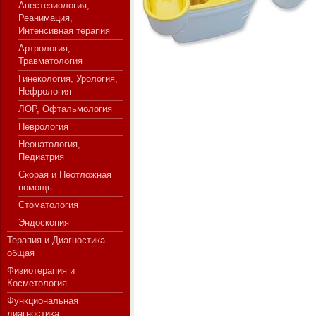
Анестезиология,
Реанимация,
Интенсивная терапия
Артрология,
СЕРВЕР МЕДИЦИНСКОГО
Травматология
Гинекология, Урология,
Нефрология
ЛОР, Офтальмология
Неврология
Неонатология,
Педиатрия
Скорая и Неотложная
помощь
Стоматология
Эндоскопия
Терапия и Диагностика
общая
Физиотерапия и
Косметология
Функциональная
диагностика