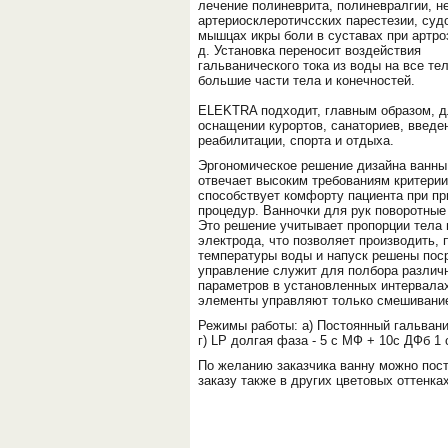
лечение полиневрита, полиневралгии, н
артериосклеротичсских парестезии, суд
мышцах икры боли в суставах при артроз
д. Установка переносит воздействия
гальванического тока из воды на все те
большие части тела и конечностей.
ELEKTRA подходит, главным образом, 
оснащении курортов, санаториев, введе
реабилитации, спорта и отдыха.
Эргономическое решение дизайна ванны
отвечает высоким требованиям критерии
способствует комфорту пациента при п
процедур. Ванночки для рук поворотные
Это решение учитывает пропорции тела 
электрода, что позволяет производить, 
температуры воды и напуск решены пос
управление служит для полбора различ
параметров в установленных интервала
элементы управляют только смешивание
Режимы работы: а) Постоянный гальванич
г) LP долгая фаза - 5 с МФ + 10с ДФб 1 
По желанию заказчика ванну можно пост
заказу также в других цветовых оттенках