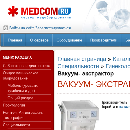
Войти на сайт
Зарегистрироваться
Главная
О сервере
Оборудование
Производители
Ба
МЕНЮ РАЗДЕЛА
Главная страница
»
Катал
Специальности
»
Гинеколо
Лабораторная диагностика
Вакуум- экстрактор
Общее клиническое
оборудование
ВАКУУМ- ЭКСТРА
Мебель (кровати,
тумбочки и др.)
Общий раздел
Производитель:
Проктология
Перейти в
катал
Рентген, Ангиография,
Томография
Специальности