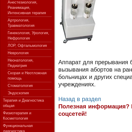
Анестезиология,
Реанимация,
Интенсивная терапия
Артрология,
СЕРВЕР МЕДИЦИНСКОГО
Травматология
Гинекология, Урология,
Нефрология
ЛОР, Офтальмология
Неврология
Неонатология,
Аппарат для прерывания 
Педиатрия
вызывания абортов на ран
Скорая и Неотложная
больницах и других спец
помощь
учреждениях.
Стоматология
Эндоскопия
Назад в раздел
Терапия и Диагностика
Полезная информация? 
общая
соцсетей!
Физиотерапия и
Косметология
Функциональная
диагностика