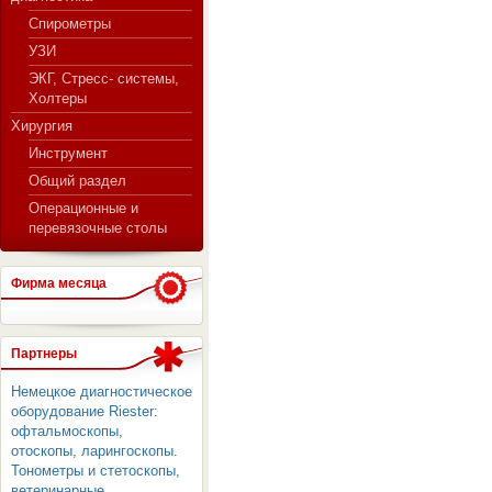
Спирометры
УЗИ
ЭКГ, Стресс- системы,
Холтеры
Хирургия
Инструмент
Общий раздел
Операционные и
перевязочные столы
Фирма месяца
Партнеры
Немецкое диагностическое
оборудование Riester:
офтальмоскопы,
отоскопы, ларингоскопы.
Тонометры и стетоскопы,
ветеринарные