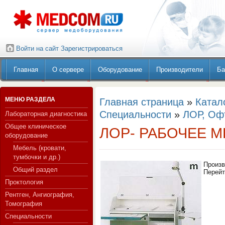
Войти на сайт
Зарегистрироваться
Главная
О сервере
Оборудование
Производители
Ба
МЕНЮ РАЗДЕЛА
Главная страница
»
Катал
Специальности
»
ЛОР, Оф
Лабораторная диагностика
Общее клиническое
ЛОР- РАБОЧЕЕ 
оборудование
Мебель (кровати,
тумбочки и др.)
Произв
Общий раздел
Перей
Проктология
Рентген, Ангиография,
Томография
Специальности