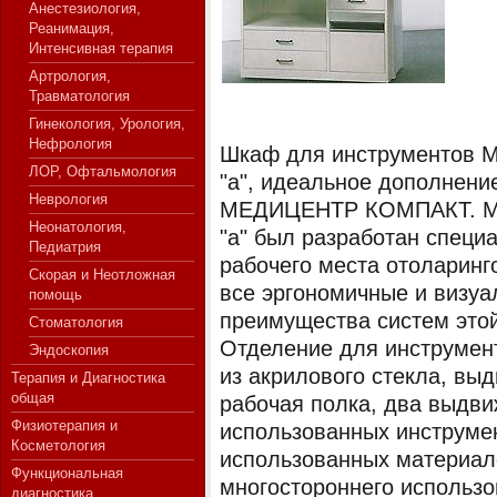
Анестезиология,
Реанимация,
Интенсивная терапия
Артрология,
СЕРВЕР МЕДИЦИНСКОГО
Травматология
Гинекология, Урология,
Нефрология
Шкаф для инструментов
ЛОР, Офтальмология
"а", идеальное дополнени
Неврология
МЕДИЦЕНТР КОМПАКТ. 
Неонатология,
"а" был разработан специ
Педиатрия
рабочего места отоларинг
Скорая и Неотложная
все эргономичные и визу
помощь
преимущества систем этой
Стоматология
Отделение для инструмен
Эндоскопия
из акрилового стекла, вы
Терапия и Диагностика
общая
рабочая полка, два выдви
Физиотерапия и
использованных инструмен
Косметология
использованных материал
Функциональная
многостороннего использо
диагностика