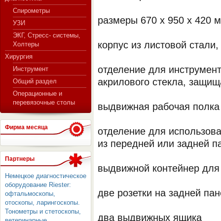
Спирометры
размеры 670 х 950 х 420 
УЗИ
ЭКГ, Стресс- системы,
корпус из листовой стали
Холтеры
Хирургия
отделение для инструмент
Инструмент
акрилового стекла, защи
Общий раздел
Операционные и
перевязочные столы
выдвижная рабочая полка
Фирма месяца
отделение для использов
из передней или задней п
Партнеры
выдвижной контейнер для
Немецкое диагностическое
оборудование Riester:
две розетки на задней па
офтальмоскопы,
отоскопы, ларингоскопы.
Тонометры и стетоскопы,
два выдвижных ящика
ветеринарные