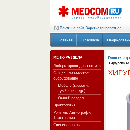
Войти на сайт
Зарегистрироваться
Главная
О сервере
Оборудован
МЕНЮ РАЗДЕЛА
Главная стр
Хирургичес
Лабораторная диагностика
ХИРУ
Общее клиническое
оборудование
Мебель (кровати,
тумбочки и др.)
Общий раздел
Проктология
Рентген, Ангиография,
Томография
Специальности