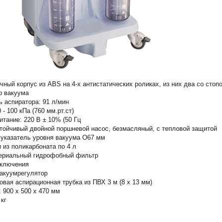
чный корпус из ABS на 4-х антистатических роликах, из них два со стоп
р вакуума
 аспиратора: 91 л/мин
 - 100 кПa (760 мм.рт.ст)
итание: 220 В ± 10% (50 Гц
тойчивый двойной поршневой насос, безмасляный, с тепловой защитой
указатель уровня вакуума O67 мм
 из поликарбоната по 4 л
ериальный гидрофобный фильтр
ключения
акуумрегулятор
овая аспирационная трубка из ПВХ 3 м (8 x 13 мм)
 900 x 500 x 470 мм
 кг