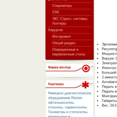
Спирометры
УЗИ
ЭКГ, Стресс- системы,
Холтеры
Хирургия
Инструмент
Общий раздел
Эргономи
Регулято
Операционные и
Мощность
перевязочные столы
Вакуум: 0
Электроп
Фирма месяца
Износоус
Большой 
2 емкости
Антибакт
Партнеры
Педаль в
Педаль-в
Немецкое диагностическое
Многораз
оборудование Riester:
Габариты:
офтальмоскопы,
Вес: 24,5
отоскопы, ларингоскопы.
Тонометры и стетоскопы,
ветеринарные