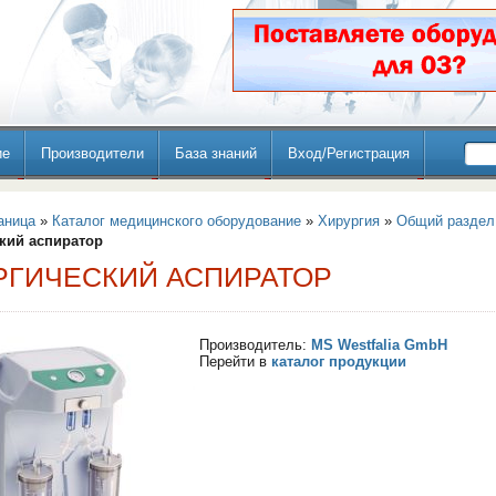
ие
Производители
База знаний
Вход/Регистрация
аница
»
Каталог медицинского оборудование
»
Хирургия
»
Общий раздел
кий аспиратор
РГИЧЕСКИЙ АСПИРАТОР
Производитель:
MS Westfalia GmbH
Перейти в
каталог продукции