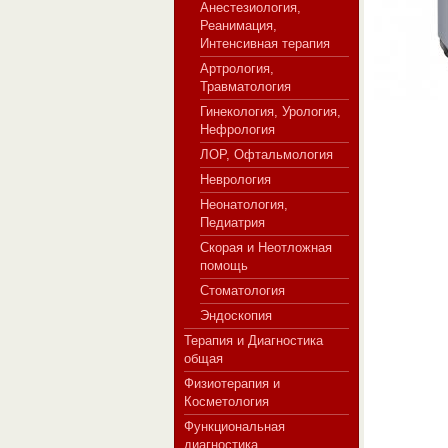
Анестезиология,
Реанимация,
Интенсивная терапия
Артрология,
СЕРВЕР МЕДИЦИНСКОГО
Травматология
Гинекология, Урология,
Нефрология
ЛОР, Офтальмология
Неврология
Неонатология,
Педиатрия
Скорая и Неотложная
помощь
Стоматология
Эндоскопия
Терапия и Диагностика
общая
Физиотерапия и
Косметология
Функциональная
диагностика