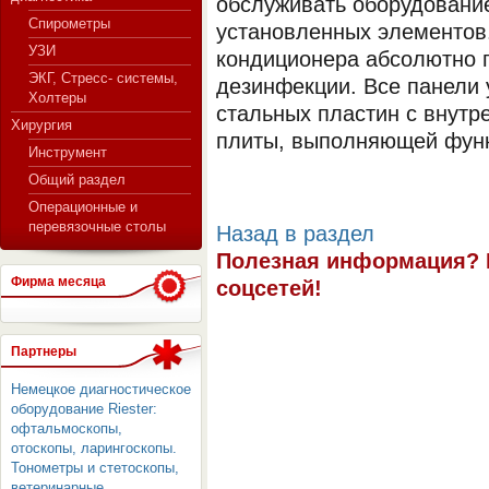
обслуживать оборудование
Спирометры
установленных элементов
УЗИ
кондиционера абсолютно г
ЭКГ, Стресс- системы,
дезинфекции. Все панели 
Холтеры
стальных пластин с внутр
Хирургия
плиты, выполняющей функ
Инструмент
Общий раздел
Операционные и
перевязочные столы
Назад в раздел
Полезная информация? 
Фирма месяца
соцсетей!
Партнеры
Немецкое диагностическое
оборудование Riester:
офтальмоскопы,
отоскопы, ларингоскопы.
Тонометры и стетоскопы,
ветеринарные