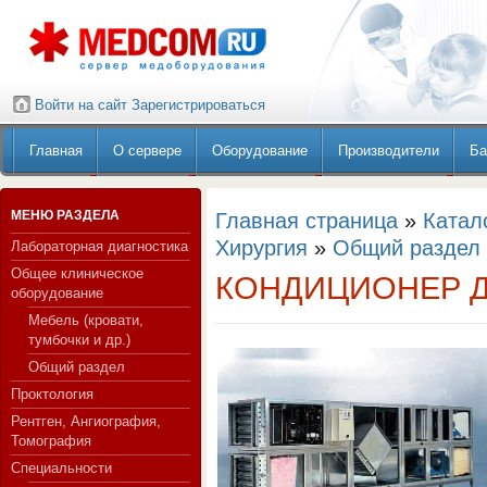
Войти на сайт
Зарегистрироваться
Главная
О сервере
Оборудование
Производители
Ба
МЕНЮ РАЗДЕЛА
Главная страница
»
Катал
Хирургия
»
Общий раздел
Лабораторная диагностика
Общее клиническое
КОНДИЦИОНЕР 
оборудование
Мебель (кровати,
тумбочки и др.)
Общий раздел
Проктология
Рентген, Ангиография,
Томография
Специальности