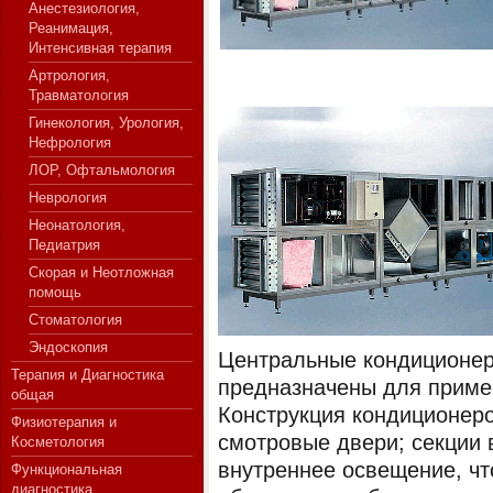
Анестезиология,
Реанимация,
Интенсивная терапия
Артрология,
СЕРВЕР МЕДИЦИНСКОГО
Травматология
Гинекология, Урология,
Нефрология
ЛОР, Офтальмология
Неврология
Неонатология,
Педиатрия
Скорая и Неотложная
помощь
Стоматология
Эндоскопия
Центральные кондиционер
Терапия и Диагностика
предназначены для приме
общая
Конструкция кондиционер
Физиотерапия и
смотровые двери; секции
Косметология
внутреннее освещение, чт
Функциональная
диагностика