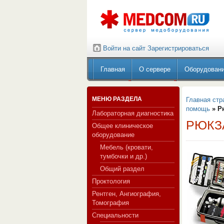
Войти на сайт
Зарегистрироваться
Главная
О сервере
Оборудован
МЕНЮ РАЗДЕЛА
Главная стр
помощь
» Р
Лабораторная диагностика
РЮКЗ
Общее клиническое
оборудование
Мебель (кровати,
тумбочки и др.)
Общий раздел
Проктология
Рентген, Ангиография,
Томография
Специальности