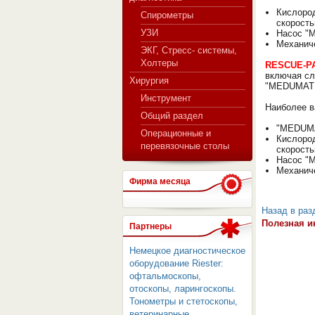
Кислород
Спирометры
скорость
УЗИ
Насос "
Механич
ЭКГ, Стресс- системы,
Холтеры
RESCUE-P
включая сл
Хирургия
"MEDUMAT S
Инструмент
Наиболее в
Общий раздел
"MEDUMAT
Операционные и
Кислород
перевязочные столы
скорость
Насос "
Механич
Фирма месяца
Назад в раз
Полезная и
Партнеры
Немецкое диагностическое
оборудование Riester:
офтальмоскопы,
отоскопы, ларингоскопы.
Тонометры и стетоскопы,
ветеринарные