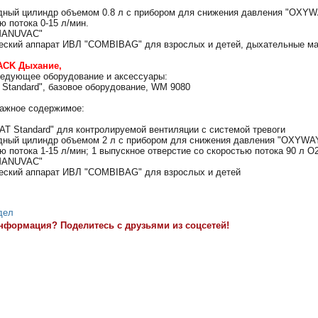
ный цилиндр объемом 0.8 л с прибором для снижения давления "OXYWAY
ю потока 0-15 л/мин.
MANUVAC"
еский аппарат ИВЛ "COMBIBAG" для взрослых и детей, дыхательные м
ACK Дыхание,
едующее оборудование и аксессуары:
tandard", базовое оборудование, WM 9080
ажное содержимое:
 Standard" для контролируемой вентиляции с системой тревоги
ный цилиндр объемом 2 л с прибором для снижения давления "OXYWAY F
ю потока 1-15 л/мин; 1 выпускное отверстие со скоростью потока 90 л О
MANUVAC"
еский аппарат ИВЛ "COMBIBAG" для взрослых и детей
дел
нформация? Поделитесь с друзьями из соцсетей!