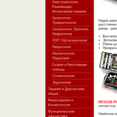
Анестезиология,
Реанимация,
Интенсивная терапия
Артрология,
СЕРВЕР МЕДИЦИНСКОГО
Надев ране
Травматология
расстояния
ранца - да
Гинекология, Урология,
Нефрология
Высокок
Эргоном
ЛОР, Офтальмология
Ремни д
Неврология
Прозрачн
Неонатология,
Педиатрия
Скорая и Неотложная
помощь
Стоматология
Эндоскопия
Терапия и Диагностика
общая
Физиотерапия и
RESCUE-PA
Косметология
полностью
Функциональная
Наиболее в
диагностика