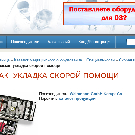
ие
Производители
База знаний
Вход/Регистрация
аница
»
Каталог медицинского оборудование
»
Специальности
»
Скорая 
юкзак- укладка скорой помощи
АК- УКЛАДКА СКОРОЙ ПОМОЩИ
Производитель:
Weinmann GmbH &amp; Co
Перейти в
каталог продукции