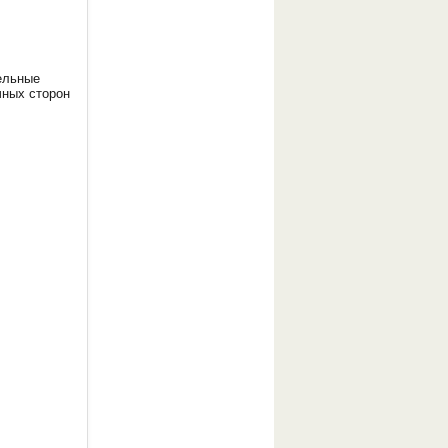
ельные
чных сторон