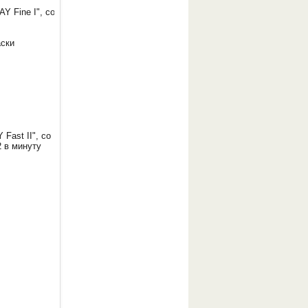
 Fine I", со
аски
ast II", со
2 в минуту