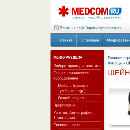
Войти на сайт
Зарегистрироваться
Главная
О сервере
Оборудован
МЕНЮ РАЗДЕЛА
Главная стр
помощь
» Ш
Лабораторная диагностика
ШЕЙН
Общее клиническое
оборудование
Мебель (кровати,
тумбочки и др.)
Общий раздел
Проктология
Рентген, Ангиография,
Томография
Специальности