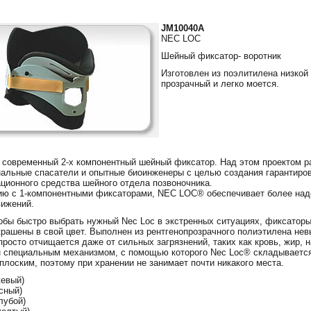
JM10040A
NEC LOC
Шейный фиксатор- воротник
Изготовлен из поэлитилена низкой
прозрачный и легко моется.
о современный 2-х компонентный шейный фиксатор. Над этом проектом р
альные спасатели и опытные биоинженеры с целью создания гарантиро
ционного средства шейного отдела позвоночника.
ию с 1-компонентными фиксаторами, NEC LOC® обеспечивает более на
вижений.
тобы быстро выбрать нужный Nec Loc в экстренных ситуациях, фиксатор
крашены в свой цвет. Выполнен из рентгенопрозрачного полиэтилена нев
просто отчищается даже от сильных загрязнений, таких как кровь, жир, н
 специальным механизмом, с помощью которого Nec Loc® складываетс
плоским, поэтому при хранении не занимает почти никакого места.
жевый)
асный)
олубой)