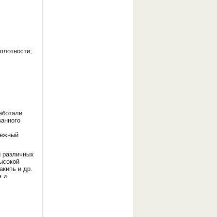
 плотности;
аботали
ванного
дежный
ы различных
ысокой
акипь и др.
я и