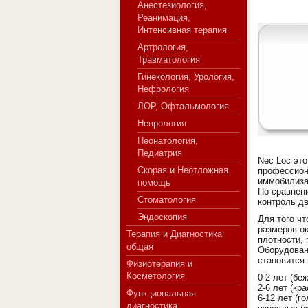
Анестезиология,
Реанимация,
Интенсивная терапия
Артрология,
СЕРВЕР МЕДИЦИНСКОГО
Травматология
Гинекология, Урология,
Нефрология
ЛОР, Офтальмология
Неврология
Неонатология,
Педиатрия
Nec Loc эт
Скорая и Неотложная
профессион
иммобилиза
помощь
По сравнен
Стоматология
контроль д
Эндоскопия
Для того ч
размеров о
Терапия и Диагностика
плотности, 
общая
Оборудован
становится 
Физиотерапия и
Косметология
0-2 лет (бе
2-6 лет (кр
Функциональная
6-12 лет (г
диагностика