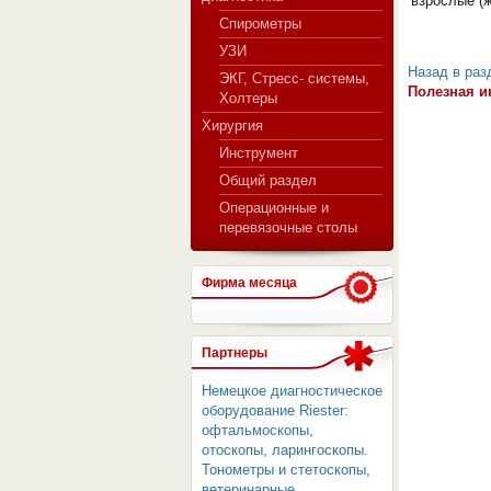
взрослые (
Спирометры
УЗИ
Назад в раз
ЭКГ, Стресс- системы,
Полезная и
Холтеры
Хирургия
Инструмент
Общий раздел
Операционные и
перевязочные столы
Фирма месяца
Партнеры
Немецкое диагностическое
оборудование Riester:
офтальмоскопы,
отоскопы, ларингоскопы.
Тонометры и стетоскопы,
ветеринарные