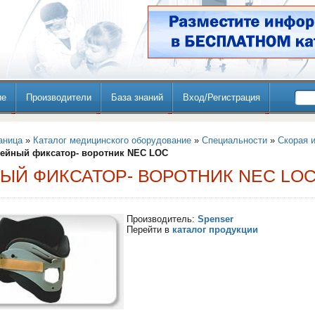
ие
Производители
База знаний
Вход/Регистрация
аница
»
Каталог медицинского оборудование
»
Специальности
»
Скорая 
ейный фиксатор- воротник NEC LOC
ЫЙ ФИКСАТОР- ВОРОТНИК NEC LO
Производитель:
Spenser
Перейти в
каталог продукции