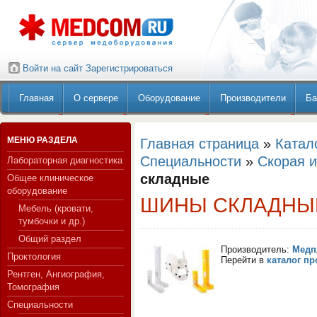
Войти на сайт
Зарегистрироваться
Главная
О сервере
Оборудование
Производители
Ба
МЕНЮ РАЗДЕЛА
Главная страница
»
Катал
Специальности
»
Скорая 
Лабораторная диагностика
складные
Общее клиническое
оборудование
ШИНЫ СКЛАДНЫ
Мебель (кровати,
тумбочки и др.)
Общий раздел
Производитель:
Медп
Проктология
Перейти в
каталог п
Рентген, Ангиография,
Томография
Специальности