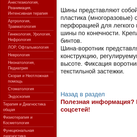
Анестезиология,
Реанимация,
Шины представляют собой
Интенсивная терапия
пластика (многоразовые) 
Артрология,
СЕРВЕР МЕДИЦИНСКОГО
перфорацией для легкого
Травматология
шины по конечности. Кре
Гинекология, Урология,
Нефрология
бинтов.
ЛОР, Офтальмология
Шина-воротник представл
Неврология
конструкцию, регулируемую
Неонатология,
высоте. Фиксация воротн
Педиатрия
текстильной застежки.
Скорая и Неотложная
помощь
Стоматология
Назад в раздел
Эндоскопия
Полезная информация? 
Терапия и Диагностика
соцсетей!
общая
Физиотерапия и
Косметология
Функциональная
диагностика