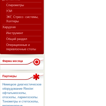
Спирометры
УЗИ
ЭКГ, Стресс- системы,
Холтеры
Хирургия
Инструмент
Общий раздел
Операционные и
перевязочные столы
Фирма месяца
Партнеры
Немецкое диагностическое
оборудование Riester:
офтальмоскопы,
отоскопы, ларингоскопы.
Тонометры и стетоскопы,
ветеринарные