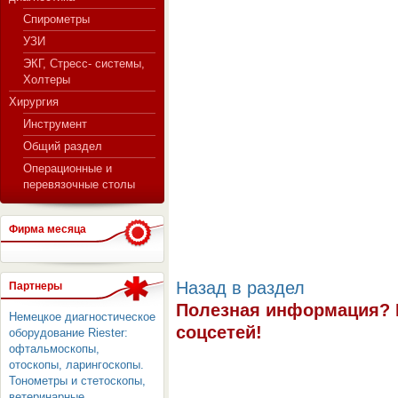
Спирометры
УЗИ
ЭКГ, Стресс- системы,
Холтеры
Хирургия
Инструмент
Общий раздел
Операционные и
перевязочные столы
Фирма месяца
Назад в раздел
Партнеры
Полезная информация? 
Немецкое диагностическое
соцсетей!
оборудование Riester:
офтальмоскопы,
отоскопы, ларингоскопы.
Тонометры и стетоскопы,
ветеринарные