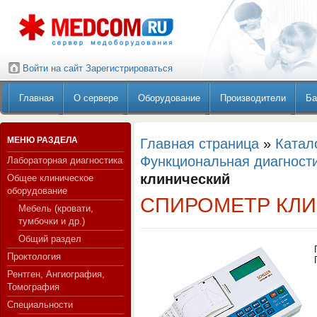
Войти на сайт
Зарегистрироваться
Главная
О сервере
Оборудование
Производители
Ба
МЕНЮ РАЗДЕЛА
Главная страница
»
Катал
Функциональная диагност
Лабораторная диагностика
клинический
Общее клиническое
оборудование
СПИРОМЕТР КЛ
Мебель (кровати,
тумбочки и др.)
Общий раздел
Проктология
Рентген, Ангиография,
Томография
Специальности