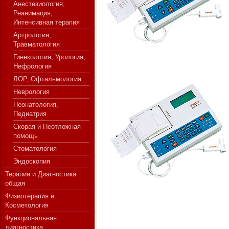
Анестезиология,
Реанимация,
Интенсивная терапия
Артрология,
СЕРВЕР МЕДИЦИНСКОГО
Травматология
Гинекология, Урология,
Нефрология
ЛОР, Офтальмология
Неврология
Неонатология,
Педиатрия
Скорая и Неотложная
помощь
Стоматология
Эндоскопия
Терапия и Диагностика
общая
Физиотерапия и
Косметология
Функциональная
диагностика