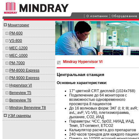
Мониторинг
PM-600
VS-800
MEC-1200
MEC-1000
Mindray Hypervisor Vl
PM-7000
PM-8000 Express
Центральная станция
PM-9000 Express
Основные характеристики:
Hypervisor Vl
17" цветной CRT дисплей (1024х768)
Beneview T5
Подключение до 64 мониторов с
возможностью одновременного
Beneview T6
просмотра 8 пациентов
Mindray Beneview T8
До 16 волновых форм: ЭКГ (I; II; III; avR;
avL; avF; V1-V6), плетизмограмма,
УЗИ сканеры
дыхание, СО2, ИАД
Параметры: ЧСС, SpO2, НИАД, ИАД,
Темп, ST-сегмент, ЕТСО2
Калькулятор расчета доз препаратов
240 часов трендов для каждого пациен
Память до 10'000 историй мониторинг