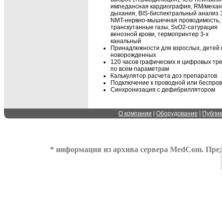
импедансная кардиография, RM/механ
дыхания, BIS-биспектральный анализ 
NMT-нервно-мышечная проводимость,
транскутанные газы, SvO2-сатурация
венозной крови, термопринтер 3-х
канальный
Принадлежности для взрослых, детей 
новорожденных
120 часов графических и цифровых тр
по всем параметрам
Калькулятор расчета доз препаратов
Подключение к проводной или беспров
Синхронизация с дефибриллятором
О компании
|
Оборудование
|
Публи
* информация из архива сервера MedCom. Пред