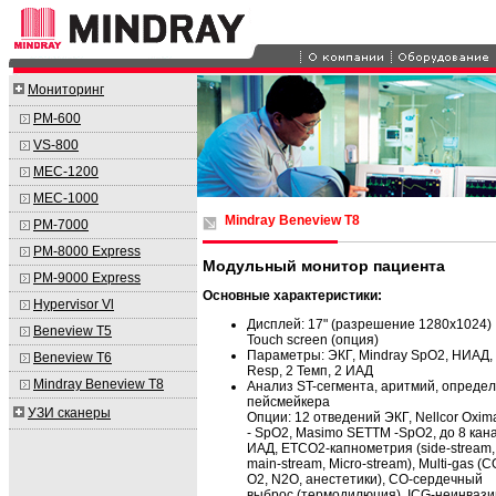
Мониторинг
PM-600
VS-800
MEC-1200
MEC-1000
Mindray Beneview T8
PM-7000
PM-8000 Express
Модульный монитор пациента
PM-9000 Express
Основные характеристики:
Hypervisor Vl
Дисплей: 17" (разрешение 1280х1024)
Beneview T5
Touch screen (опция)
Параметры: ЭКГ, Mindray SpO2, НИАД,
Beneview T6
Resp, 2 Темп, 2 ИАД
Mindray Beneview T8
Анализ ST-сегмента, аритмий, опреде
пейсмейкера
УЗИ сканеры
Опции: 12 отведений ЭКГ, Nellcor Oxi
- SpO2, Masimo SETTM -SpO2, до 8 кан
ИАД, ETCO2-капнометрия (side-stream,
main-stream, Micro-stream), Multi-gas (C
O2, N2O, анестетики), CO-сердечный
выброс (термодилюция), ICG-неинваз