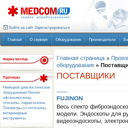
Войти на сайт
Зарегистрироваться
Главная
О сервере
Оборудование
Производители
Ба
Главная страница
»
Произ
Фирма месяца
оборудования
» Поставщ
ПОСТАВЩИКИ
Партнеры
Немецкое диагностическое
оборудование Riester:
FUJINON
офтальмоскопы,
отоскопы, ларингоскопы.
Весь спектр фиброэндоско
Тонометры и стетоскопы,
модели. Эндоскопы для р
ветеринарные
инструменты.
видеоэндоскопы, электро