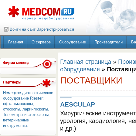
Войти на сайт
Зарегистрироваться
Главная
О сервере
Оборудование
Производители
Ба
Главная страница
»
Произ
Фирма месяца
оборудования
» Поставщ
ПОСТАВЩИКИ
Партнеры
Немецкое диагностическое
оборудование Riester:
AESCULAP
офтальмоскопы,
отоскопы, ларингоскопы.
Хирургические инструмент
Тонометры и стетоскопы,
урология, кардиология, не
ветеринарные
инструменты.
и др.)