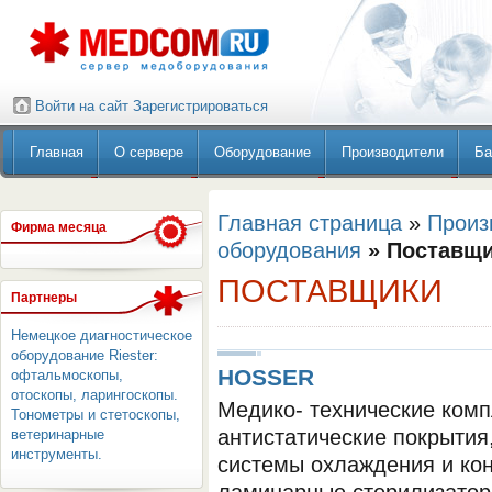
Войти на сайт
Зарегистрироваться
Главная
О сервере
Оборудование
Производители
Ба
Главная страница
»
Произ
Фирма месяца
оборудования
» Поставщ
ПОСТАВЩИКИ
Партнеры
Немецкое диагностическое
оборудование Riester:
HOSSER
офтальмоскопы,
отоскопы, ларингоскопы.
Медико- технические ком
Тонометры и стетоскопы,
антистатические покрытия
ветеринарные
инструменты.
системы охлаждения и ко