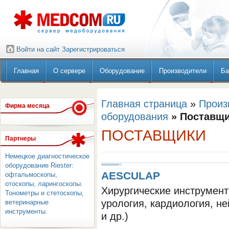
Войти на сайт
Зарегистрироваться
Главная
О сервере
Оборудование
Производители
Ба
Главная страница
»
Произ
Фирма месяца
оборудования
» Поставщ
ПОСТАВЩИКИ
Партнеры
Немецкое диагностическое
оборудование Riester:
AESCULAP
офтальмоскопы,
отоскопы, ларингоскопы.
Хирургические инструмент
Тонометры и стетоскопы,
урология, кардиология, не
ветеринарные
инструменты.
и др.)