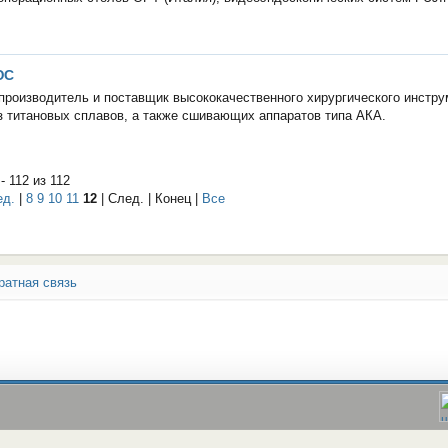
ЮС
производитель и поставщик высококачественного хирургического инстру
з титановых сплавов, а также сшивающих аппаратов типа АКА.
- 112 из 112
ед.
|
8
9
10
11
12
| След. | Конец
|
Все
ратная связь