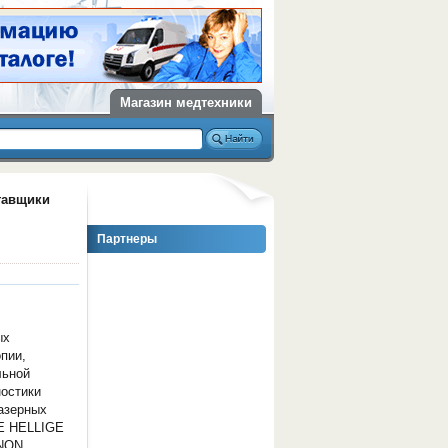
Магазин медтехники
тавщики
Партнеры
ых
опии,
льной
ностики
азерных
E HELLIGE
INON