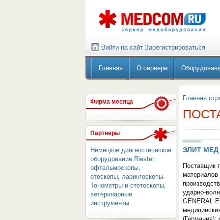
Войти на сайт
Зарегистрироваться
Главная
О сервере
Оборудован
Главная стр
Фирма месяца
ПОСТ
Партнеры
ЭЛИТ МЕД
Немецкое диагностическое
оборудование Riester:
Поставщик п
офтальмоскопы,
материалов д
отоскопы, ларингоскопы.
производств
Тонометры и стетоскопы,
ударно-волн
ветеринарные
GENERAL EL
инструменты.
медицински
(Германия);