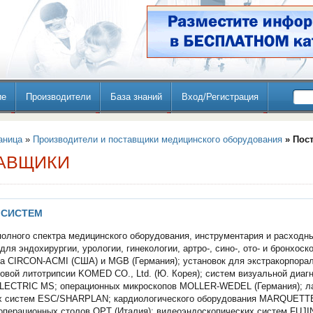
ие
Производители
База знаний
Вход/Регистрация
аница
»
Производители и поставщики медицинского оборудования
» Пос
АВЩИКИ
 СИСТЕМ
олного спектра медицинского оборудования, инструментария и расходн
ля эндохирургии, урологии, гинекологии, артро-, сино-, ото- и бронхоск
а CIRCON-ACMI (США) и MGB (Германия); установок для экстракорпора
овой литотрипсии KOMED CO., Ltd. (Ю. Корея); систем визуальной диаг
ECTRIC MS; операционных микроскопов MOLLER-WEDEL (Германия); л
х систем ESC/SHARPLAN; кардиологического оборудования MARQUETT
 операционных столов OPT (Италия); видеоэндоскопических систем FUJ