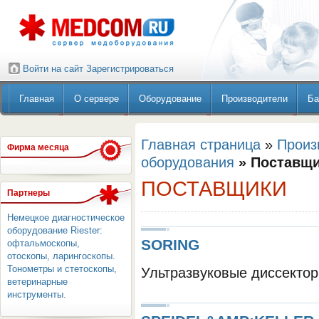
Войти на сайт
Зарегистрироваться
Главная
О сервере
Оборудование
Производители
Ба
Главная страница
»
Произ
Фирма месяца
оборудования
» Поставщ
ПОСТАВЩИКИ
Партнеры
Немецкое диагностическое
оборудование Riester:
SORING
офтальмоскопы,
отоскопы, ларингоскопы.
Тонометры и стетоскопы,
Ультразвуковые диссектор
ветеринарные
инструменты.