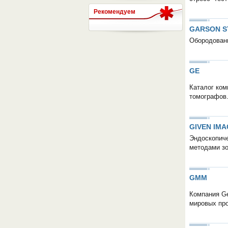
Рекомендуем
GARSON S
СЕРВЕР МЕДИЦИНСКОГО
Обородовани
GE
Каталог ком
томографов
GIVEN IMA
Эндоскопиче
методами зо
GMM
Компания Ge
мировых про