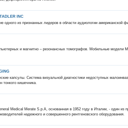
TADLER INC
е одного из признанных лидеров в области аудиологии американской 
пьютерных и магнитно – резонансных томографов. Мобильные модели М
.
GING
ские капсулы. Система визуальной диагностики недоступных малоинва
н тонкого кишечника.
neral Medical Merate S.p.A, основанная в 1952 году в Италии, - один из 
изводителей надежного и совершенного рентгеновского оборудования.