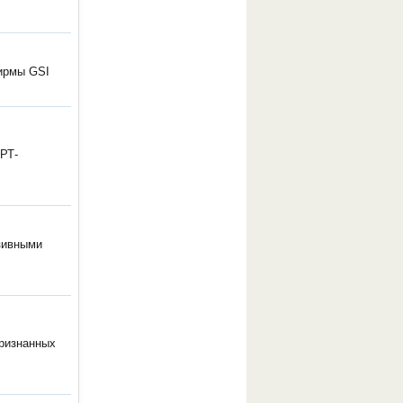
фирмы GSI
РТ-
зивными
признанных