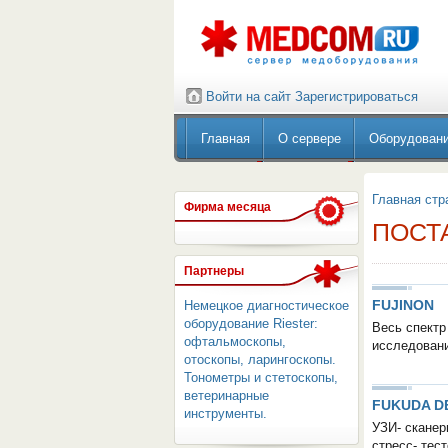
Войти на сайт
Зарегистрироваться
Главная
О сервере
Оборудован
Главная стр
Фирма месяца
ПОСТ
Партнеры
FUJINON
Немецкое диагностическое
оборудование Riester:
Весь спектр
офтальмоскопы,
исследовани
отоскопы, ларингоскопы.
Тонометры и стетоскопы,
ветеринарные
FUKUDA D
инструменты.
УЗИ- сканер
стресс- тес