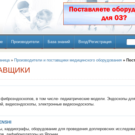
ие
Производители
База знаний
Вход/Регистрация
аница
»
Производители и поставщики медицинского оборудования
» Пос
АВЩИКИ
 фиброэндоскопов, в том числе- педиатрические модели. Эндоскопы дл
й, видеоэндоскопы, электронные видеоэндоскопы.
ENSHI
ы, кардиографы, оборудование для проведения доплеровских исследова
тов, дефибрилляторы из Японии.