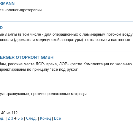
RRMANN
ля колоногидротерапии
D
е лампы (в том числе - для операционных с ламинарным потоком возду
онсоли (держатели медицинской аппаратуры)- потолочные и настенные
ERGER OTOPRONT GMBH
ны, рабочие места ЛОР- врача, ЛОР- кресла.Комплектация по желанию
проектированы по принципу "все под рукой".
ультразвуковые, противопролежневые матрацы.
 40 из 112
ед.
|
2
3
4
5
6
|
След.
|
Конец
|
Все