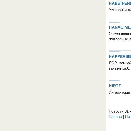
HABB HE
Установки д
HANAU ME
Операционны
подвесные к
HAPPERSB
ЛОР- комбай
заказчика.С
HIRTZ
Ингаляторы 
Новости 31 -
Начало
|
Пр