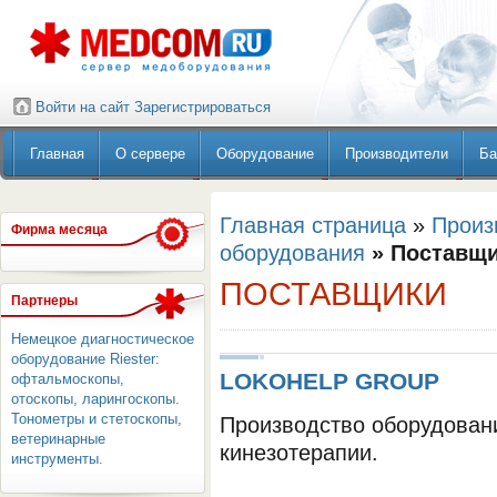
Войти на сайт
Зарегистрироваться
Главная
О сервере
Оборудование
Производители
Ба
Главная страница
»
Произ
Фирма месяца
оборудования
» Поставщ
ПОСТАВЩИКИ
Партнеры
Немецкое диагностическое
оборудование Riester:
LOKOHELP GROUP
офтальмоскопы,
отоскопы, ларингоскопы.
Тонометры и стетоскопы,
Производство оборудован
ветеринарные
кинезотерапии.
инструменты.