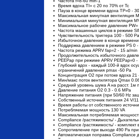
Частота f=8-60 min-1
Время вдоха TI= c 20 по 70% от Tc
Пауза в конце времени вдоха TP=0 - 30
Максимальная минутная вентиляция M
Минимальная минутная вентиляция MVm
Максимальное рабочее давление PW= 1 
Частота машинных циклов в режиме SI
Чувствительность триггера 100 - 500 P
Избыточное давление в конце времени 
Поддержка давлением в режиме PS 0 -
Частота режима APRV fap=2 - 15 a/min
Продолжительность избыточного давле
PEEPap при режиме APRV PEEPap=0 - 
Глубокий вдох - каждый 100-й вдох о
ограничений давления pmax -50 Pa
Концентрация О2 при потоке вдоха 21 
Мин/макс поток вентилятора Qmax 0.08/
Средний уровень шума A на расст. 1м п
Давление питания О2 0.3 - 0.6 MPa
Напряжение питания (при 50/60 Hz защи
Собственный источник питания 24 V/11
Время работы от собственного источни
Потребляемая мощность 130 VA
Максимальная потребляемая мощность
Compliance /растяжимость/ - Дыхательн
Compliance /растяжимость/ - комплект 
Сопротивление при выходе 490 Pa при 
Автоматическая поправка Compliance 