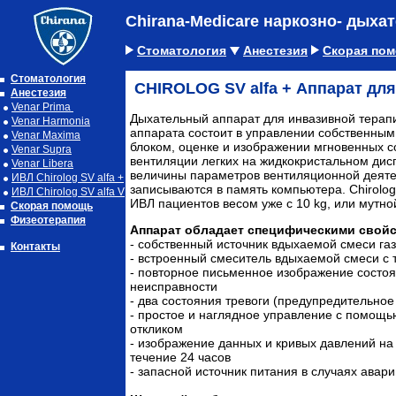
Chirana-Medicare наркозно- дых
Стоматология
Анестезия
Скорая по
Стоматология
CHIROLOG SV alfa + Аппарат для
Анестезия
Venar Prima
Дыхательный аппарат для инвазивной терап
Venar Harmonia
аппарата состоит в управлении собственны
Venar Maxima
блоком, оценке и изображении мгновенных 
Venar Supra
вентиляции легких на жидкокристальном ди
Venar Libera
величины параметров вентиляционной деяте
ИВЛ Chirolog SV alfa +
записываются в память компьютера. Chirolo
ИВЛ Chirolog SV alfa V
ИВЛ пациентов весом уже с 10 kg, или мутной
Скорая помощь
Физеотерапия
Аппарат обладает специфическими свой
- собственный источник вдыхаемой смеси газ
Контакты
- встроенный смеситель вдыхаемой смеси с
- повторное письменное изображение состоя
неисправности
- два состояния тревоги (предупредительно
- простое и наглядное управление с помощ
откликом
- изображение данных и кривых давлений на 
течение 24 часов
- запасной источник питания в случаях авари