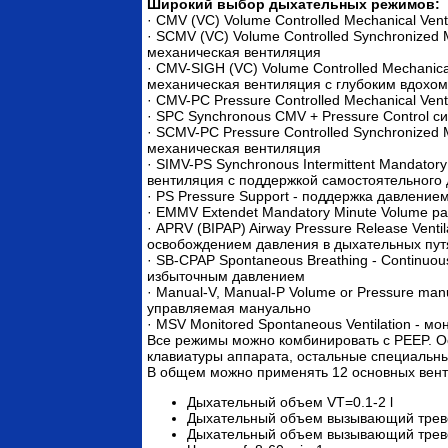
Широкий выбор дыхательных режимов:
· CMV (VC) Volume Controlled Mechanical Ven
· SCMV (VC) Volume Controlled Synchronized 
механическая вентиляция
· CMV-SIGH (VC) Volume Controlled Mechanica
механическая вентиляция с глубоким вдохом
· CMV-PC Pressure Controlled Mechanical Ven
· SPC Synchronous CMV + Pressure Control 
· SCMV-PC Pressure Controlled Synchronized
механическая вентиляция
· SIMV-PS Synchronous Intermittent Mandatory
вентиляция с поддержкой самостоятельного
· PS Pressure Support - поддержка давление
· EMMV Extendet Mandatory Minute Volume 
· APRV (BIPAP) Airway Pressure Release Ventila
освобождением давления в дыхательных пут
· SB-CPAP Spontaneous Breathing - Continuou
избыточным давлением
· Manual-V, Manual-P Volume or Pressure man
управляемая мануально
· MSV Monitored Spontaneous Ventilation - 
Все режимы можно комбинировать с PEEP. О
клавиатуры аппарата, остальные специальны
В общем можно применять 12 основных вен
Дыхательный объем VT=0.1-2 l
Дыхательный объем вызывающий трево
Дыхательный объем вызывающий трево