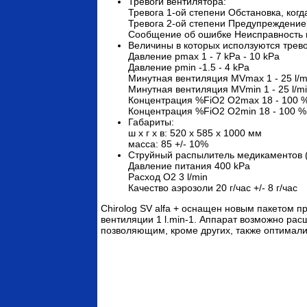
Тревоги вентилятора:
Тревога 1-ой степени Обстановка, ког
Тревога 2-ой степени Предупреждение
Сообщение об ошибке Неисправность 
Величины в которых исползуются трево
Давление pmax 1 - 7 kPa - 10 kPa
Давление pmin -1.5 - 4 kPa
Минутная вентиляция MVmax 1 - 25 l/m
Минутная вентиляция MVmin 1 - 25 l/m
Концентрация %FiO2 O2max 18 - 100 
Концентрация %FiO2 O2min 18 - 100 %
Габариты:
ш х г х в: 520 х 585 х 1000 мм
масса: 85 +/- 10%
Струйный распылитель медикаментов (п
Давление питания 400 kPa
Расход О2 3 l/min
Качество аэрозоли 20 г/час +/- 8 г/час
Chirolog SV alfa + оснащен новым пакетом 
вентиляции 1 l.min-1. Аппарат возможно ра
позволяющим, кроме других, также оптимал