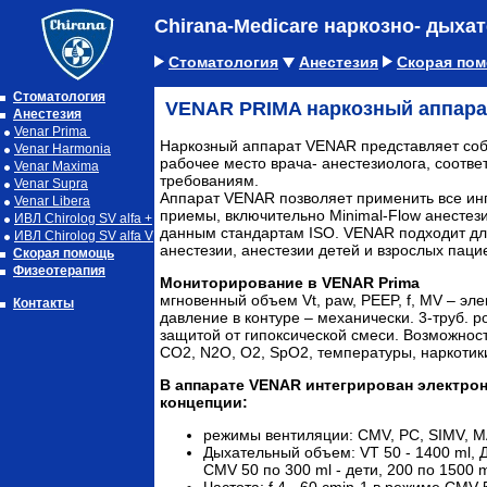
Chirana-Medicare наркозно- дых
Стоматология
Анестезия
Скорая по
Стоматология
VENAR PRIMA наркозный аппара
Анестезия
Venar Prima
Наркозный аппарат VENAR представляет со
Venar Harmonia
рабочее место врача- анестезиолога, соот
Venar Maxima
требованиям.
Venar Supra
Аппарат VENAR позволяет применить все ин
Venar Libera
приемы, включительно Minimаl-Flow анестези
ИВЛ Chirolog SV alfa +
данным стандартам ISO. VENAR подходит дл
ИВЛ Chirolog SV alfa V
анестезии, анестезии детей и взрослых паци
Скорая помощь
Физеотерапия
Мониторирование в VENAR Prima
мгновенный объем Vt, paw, PEEP, f, MV – эл
Контакты
давление в контуре – механически. 3-труб. р
защитой от гипоксической смеси. Возможнос
CO2, N2O, O2, SpO2, температуры, наркотик
В аппарате VENAR интегрирован электро
концепции:
режимы вентиляции: CMV, PC, SIMV, 
Дыхательный объем: VT 50 - 1400 ml,
CMV 50 по 300 ml - дети, 200 по 1500 
Частота: f 4 - 60 cmin-1 в режиме CMV 