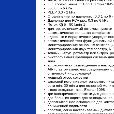
I : E соотношение: 3:1 по 1:3 /при SIMV 
ppc 0,3 - 6 kPa
PEEP 0,3 - 2 kPa
Ограничение по давлению: 0,3 1 по 6 - 
Давление для PCV ppc: 0,3 по 6 kPa
Поток: Qi 5 - 80 l.min-1
триггер, включаемый потоком, чувствител
автоматическая поправка compliance
адресные и иерархически упорядоченн
автоматический тест функциональной 
мониторирование основных вентиляци
мониторирования двух температур, NIBP
точный 3-труб. ротаметр или 5-труб. р
быстросъемная крепящая система для 
типа
эргономически размещенная и наглядн
AIR) с автоматическим соединением с
оптической информацией
мощный отсос секретов
запасной источник электрического пи
сети min. 30 min и для основной мон
отсос отходных газов Ekonar 1098
три электрические розетки для дополн
два больших ящика для откладывания 
дополнительное оснащение для контро
пониженной видимости
простой, легко настраиваемый дыхат
возможность расширения надстроечны