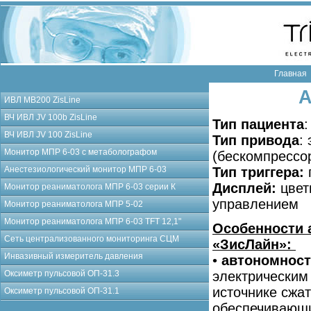
Главная
А
ИВЛ МВ200 ZisLine
ВЧ ИВЛ JV 100b ZisLine
Тип пациента
:
ВЧ ИВЛ JV 100 ZisLine
Тип привода
:
Монитор МПР 6-03 с метаболографом
(бескомпресс
Тип триггера:
Анестезиологический монитор МПР 6-03
Дисплей:
цвет
Монитор реаниматолога МПР 6-03 серии К
управлением
Монитор реаниматолога МПР 5-02
Монитор реаниматолога МПР 6-03 TFT 12,1"
Особенности 
Сеть централизованного мониторинга СЦМ
«ЗисЛайн»:
Инвазивный измеритель давления
•
автономнос
электрическим
Оксиметр пульсовой ОП-31.3
источнике сжат
Оксиметр пульсовой ОП-31.1
обеспечивающи