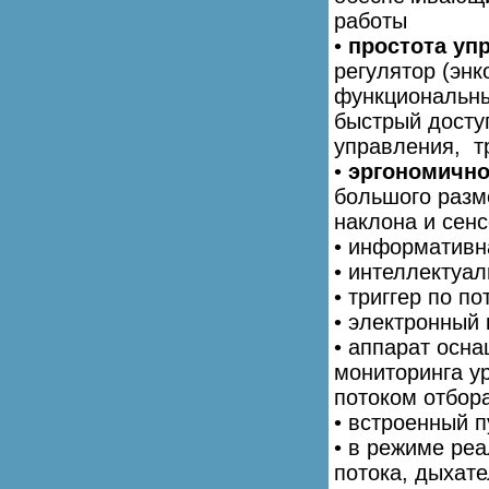
работы
•
простота уп
регулятор (энк
функциональны
быстрый досту
управления, т
•
эргономично
большого разм
наклона и сен
• информативн
• интеллектуа
• триггер по п
• электронный
• аппарат осн
мониторинга у
потоком отбор
• встроенный 
• в режиме ре
потока, дыхате