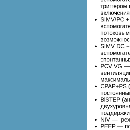
триггером
включения
SIMV/PC +
вспомогат
потоковым 
возможнос
SIMV DC +
вспомогат
спонтанны
PCV VG — 
вентиляци
максималь
CPAP+PS (
постоянны
BiSTEP (а
двухуровн
поддержки
NIV — реж
PEEP — по