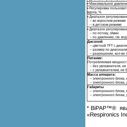
• Максимальное давлени
• Регулировка пользова
вдоха, %
• Диапазон регулирован
– во взрослом режиме
– в детском режиме
• Диапазон регулирован
– по потоку, л/мин
– по давлению, см. вод.
Дисплей:
– цветной TFT с диагон
– размер по диагонали
– разрешение, кол-во т
Питание:
Потребляемая мощност
– без увлажнителя, не
– с увлажнителем, не б
Масса аппарата:
– электронного блока, 
– электронного блока, 
Габариты
– электронного блока,
– электронного блока, 
* BiPAP™® явл
«Respironics In