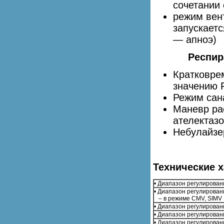
сочетании
режим вен
запускает
— апноэ)
Респир
Кратковре
значению 
Режим сан
Маневр ра
ателектаз
Небулайзе
Технические х
• Диапазон регулирован
• Диапазон регулирован
– в режиме CMV, SIMV
• Диапазон регулировани
• Диапазон регулировани
• Диапазон регулирован