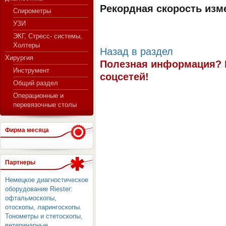
Рекордная скорость изм
Спирометры
УЗИ
ЭКГ, Стресс- системы,
Холтеры
Назад в раздел
Хирургия
Полезная информация? 
Инструмент
соцсетей!
Общий раздел
Операционные и
перевязочные столы
Фирма месяца
Партнеры
Немецкое диагностическое
оборудование Riester:
офтальмоскопы,
отоскопы, ларингоскопы.
Тонометры и стетоскопы,
ветеринарные