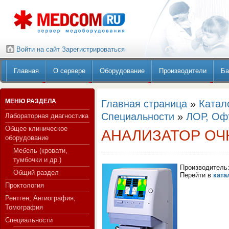
Войти на сайт
Зарегистрироваться
Главная
О сервере
Оборудование
Производители
Ба
МЕНЮ РАЗДЕЛА
Главная страница
»
Катал
Специальности
»
ЛОР, Оф
Лабораторная диагностика
Общее клиническое
АНАЛИЗАТОР ОЧ
оборудование
Мебель (кровати,
тумбочки и др.)
Производитель
Общий раздел
Перейти в
ката
Проктология
Рентген, Ангиография,
Томография
Специальности