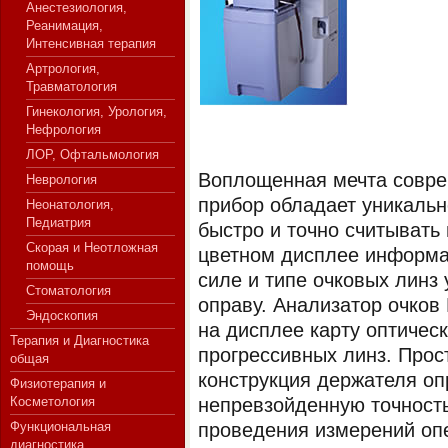
Анестезиология,
Реанимация,
Интенсивная терапия
Артрология,
СЕРВЕР МЕДИЦИНСКОГО
Травматология
Гинекология, Урология,
Нефрология
ЛОР, Офтальмология
Воплощенная мечта совре
Неврология
прибор обладает уникаль
Неонатология,
Педиатрия
быстро и точно считывать 
Скорая и Неотложная
цветном дисплее информа
помощь
силе и типе очковых линз
Стоматология
оправу. Анализатор очков
Эндоскопия
на дисплее карту оптичес
Терапия и Диагностика
прогрессивных линз. Прос
общая
конструкция держателя оп
Физиотерапия и
Косметология
непревзойденную точност
Функциональная
проведения измерений оп
диагностика