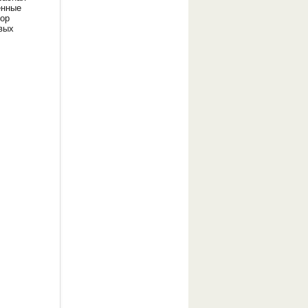
енные
ор
вых