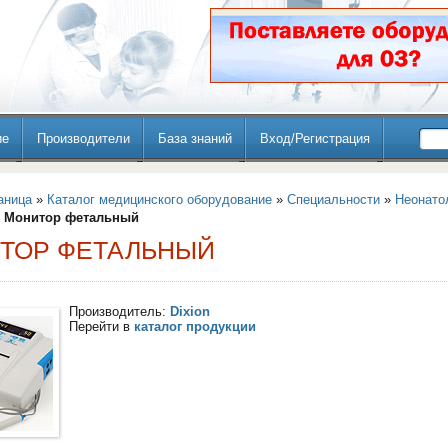
ие
Производители
База знаний
Вход/Регистрация
аница
»
Каталог медицинского оборудование
»
Специальности
»
Неонато
» Монитор фетальный
ТОР ФЕТАЛЬНЫЙ
Производитель:
Dixion
Перейти в
каталог продукции