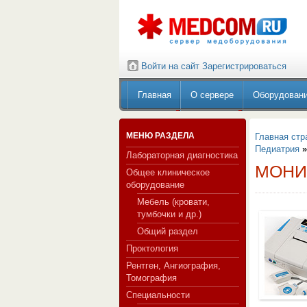
Войти на сайт
Зарегистрироваться
Главная
О сервере
Оборудован
МЕНЮ РАЗДЕЛА
Главная стр
Педиатрия
Лабораторная диагностика
МОНИ
Общее клиническое
оборудование
Мебель (кровати,
тумбочки и др.)
Общий раздел
Проктология
Рентген, Ангиография,
Томография
Специальности