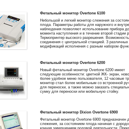
Фетальный монитор Overtone 6100
Небольшой и легкий монитор слежения за состоя
плода. Параметры работы для наружного и внутре
наблюдения позволяют использование прибора д
момента наступления и в течение второй стадии р
Термопринтер высокого разрешения. Возможность
соединения с центральной станцией. 3 различных
модификаций исполнения с разным набором функ
Фетальный монитор Overtone 6200
Новый фетальный монитор Overtone 6200 имеет
следующие особенности: цветной ЖК- экран, нов
более удобное меню пользователя, 12 часовые т
монитор стал более мобильным со встроенной ру
для переноски, а также можно заказать специаль
сумку для переноски или мобильную стойку.
Фетальный монитор Dixion Overtone 6900
Фетальный монитор Overtone 6900 предназначен 
слежения, за состоянием плода начиная с дородо
кончая завершением родовой деятельности. Прек