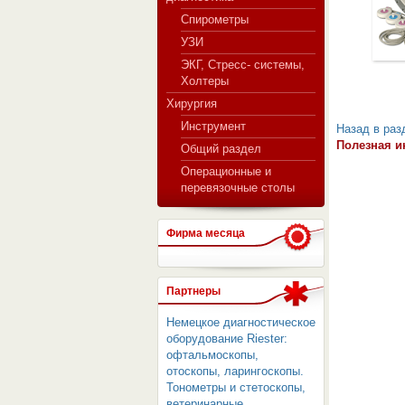
Спирометры
УЗИ
ЭКГ, Стресс- системы,
Холтеры
Хирургия
Инструмент
Назад в раз
Полезная и
Общий раздел
Операционные и
перевязочные столы
Фирма месяца
Партнеры
Немецкое диагностическое
оборудование Riester:
офтальмоскопы,
отоскопы, ларингоскопы.
Тонометры и стетоскопы,
ветеринарные