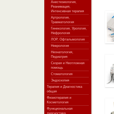
Анестезиология,
Реанимация,
Интенсивная терапия
Артрология,
СЕРВЕР МЕДИЦИНСКОГО
Травматология
Гинекология, Урология,
Нефрология
ЛОР, Офтальмология
Неврология
Неонатология,
Педиатрия
Скорая и Неотложная
помощь
Стоматология
Эндоскопия
Терапия и Диагностика
общая
Физиотерапия и
Косметология
Функциональная
диагностика