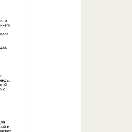
нием
ннего
о
одов.
ций.
ое
ренды,
чкой
ную
для
вой и
расная