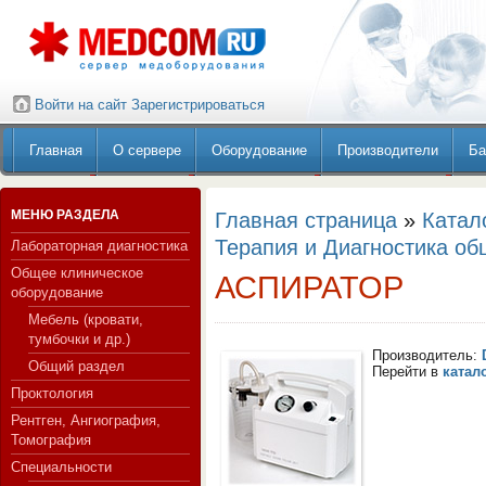
Войти на сайт
Зарегистрироваться
Главная
О сервере
Оборудование
Производители
Ба
МЕНЮ РАЗДЕЛА
Главная страница
»
Катал
Терапия и Диагностика об
Лабораторная диагностика
Общее клиническое
АСПИРАТОР
оборудование
Мебель (кровати,
тумбочки и др.)
Производитель:
Общий раздел
Перейти в
катал
Проктология
Рентген, Ангиография,
Томография
Специальности