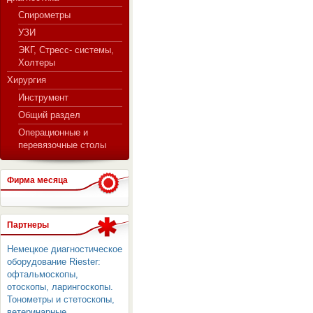
Спирометры
УЗИ
ЭКГ, Стресс- системы,
Холтеры
Хирургия
Инструмент
Общий раздел
Операционные и
перевязочные столы
Фирма месяца
Партнеры
Немецкое диагностическое
оборудование Riester:
офтальмоскопы,
отоскопы, ларингоскопы.
Тонометры и стетоскопы,
ветеринарные