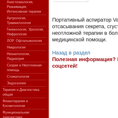
Анестезиология,
Реанимация,
Интенсивная терапия
Артрология,
СЕРВЕР МЕДИЦИНСКОГО
Портативный аспиратор V
Травматология
отсасывания секрета, сгус
Гинекология, Урология,
неотложной терапии в бол
Нефрология
медицинской помощи.
ЛОР, Офтальмология
Неврология
Назад в раздел
Неонатология,
Полезная информация? 
Педиатрия
соцсетей!
Скорая и Неотложная
помощь
Стоматология
Эндоскопия
Терапия и Диагностика
общая
Физиотерапия и
Косметология
Функциональная
диагностика