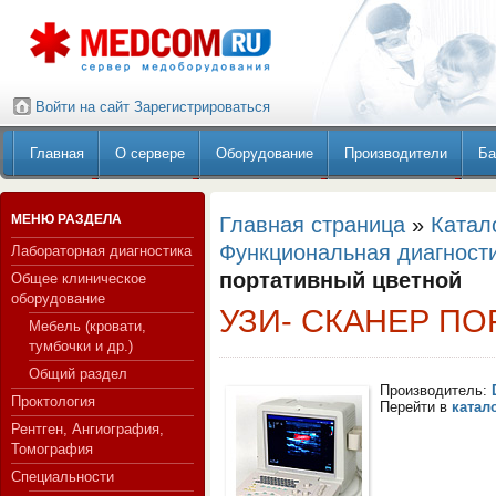
Войти на сайт
Зарегистрироваться
Главная
О сервере
Оборудование
Производители
Ба
МЕНЮ РАЗДЕЛА
Главная страница
»
Катал
Функциональная диагност
Лабораторная диагностика
портативный цветной
Общее клиническое
оборудование
УЗИ- СКАНЕР П
Мебель (кровати,
тумбочки и др.)
Общий раздел
Производитель:
Проктология
Перейти в
катал
Рентген, Ангиография,
Томография
Специальности