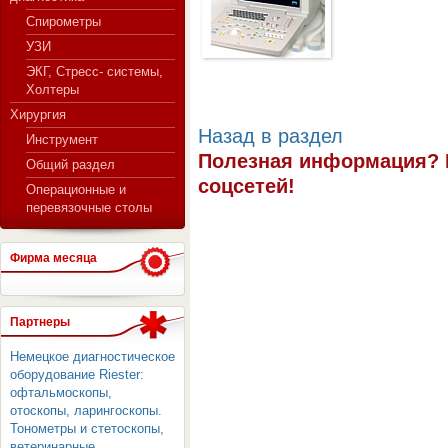
Спирометры
УЗИ
ЭКГ, Стресс- системы,
Холтеры
Хирургия
Назад в раздел
Инструмент
Полезная информация? 
Общий раздел
соцсетей!
Операционные и
перевязочные столы
Фирма месяца
Партнеры
Немецкое диагностическое
оборудование Riester:
офтальмоскопы,
отоскопы, ларингоскопы.
Тонометры и стетоскопы,
ветеринарные