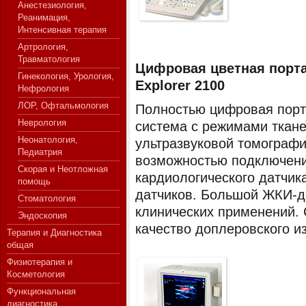
Анестезиология,
Реанимация,
Интенсивная терапия
Артрология,
СЕРВЕР МЕДИЦИНСКОГО
Травматология
Цифровая цветная порта
Гинекология, Урология,
Explorer 2100
Нефрология
ЛОР, Офтальмология
Полностью цифровая порт
Неврология
система с режимами ткан
Неонатология,
ультразвуковой томографи
Педиатрия
возможностью подключени
Скорая и Неотложная
кардиологического датчик
помощь
датчиков. Большой ЖКИ-д
Стоматология
клинических применений. 
Эндоскопия
качество доплеровского и
Терапия и Диагностика
общая
Физиотерапия и
Косметология
Функциональная
диагностика