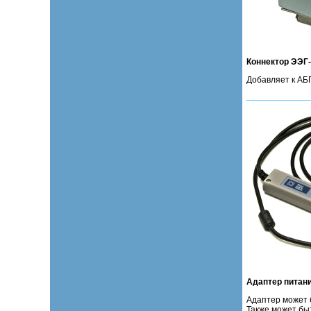
Коннектор ЭЭГ
Добавляет к АБ
Адаптер питан
Адаптер может 
Также может бы