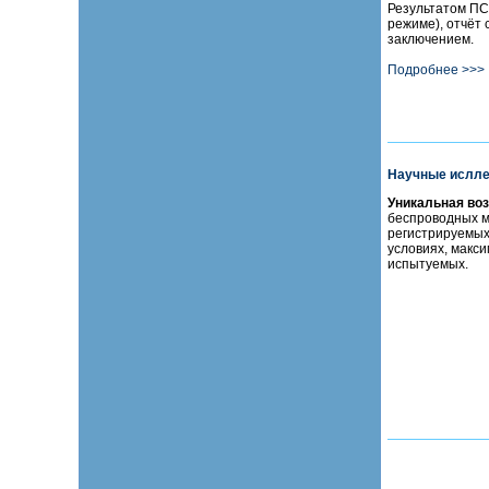
Результатом ПС
режиме), отчёт 
заключением.
Подробнее >>>
Научные ислл
Уникальная во
беспроводных м
регистрируемых
условиях, макс
испытуемых.