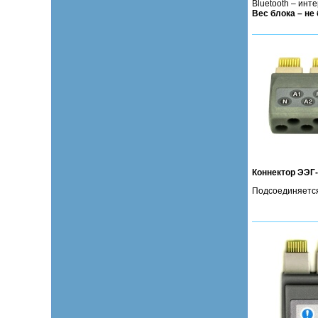
Bluetooth – ин
Вес блока – не 
Коннектор ЭЭГ
Подсоединяется