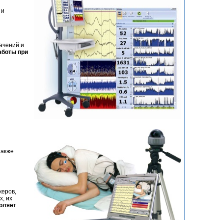
 и
ачений и
аботы при
также
керов,
, их
оляет