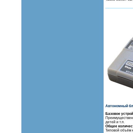
Автономный бл
Базовое устро
Преимущественн
детей и т.п.
Общее количест
Типовой объём 