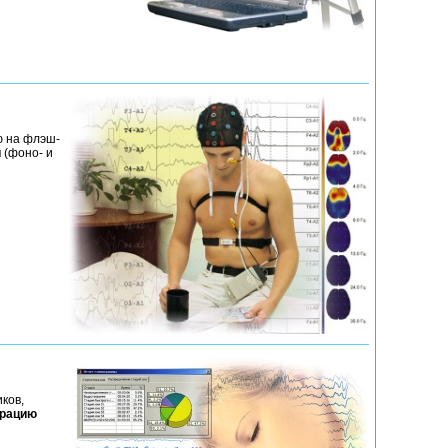
ю на флэш-
и
(фоно- и
ков,
трацию