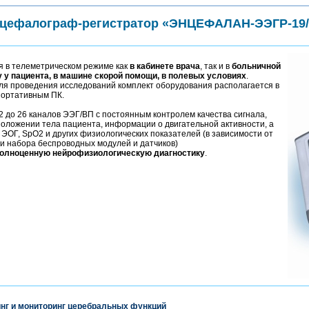
цефалограф-регистратор «ЭНЦЕФАЛАН-ЭЭГР-19/
 в телеметрическом режиме как
в кабинете врача
, так и в
больничной
у у пациента, в машине скорой помощи, в полевых условиях
.
я проведения исследований комплект оборудования располагается в
 портативным ПК.
2 до 26 каналов ЭЭГ/ВП с постоянным контролем качества сигнала,
оложении тела пациента, информации о двигательной активности, а
 ЭОГ, SpO2 и других физиологических показателей (в зависимости от
 и набора беспроводных модулей и датчиков)
олноценную нейрофизиологическую диагностику
.
нг и мониторинг церебральных функций