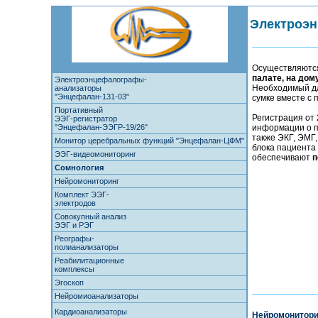
Электроэн
Осуществляются
палате, на дом
Электроэнцефалографы-
Необходимый дл
анализаторы
"Энцефалан-131-03"
сумке вместе с
Портативный
Регистрация от 
ЭЭГ-регистратор
"Энцефалан-ЭЭГР-19/26"
информации о п
также ЭКГ, ЭМГ,
Монитор церебральных функций "Энцефалан-ЦФМ"
блока пациента
ЭЭГ-видеомониторинг
обеспечивают
п
Сомнология
Нейромониторинг
Комплект ЭЭГ-
электродов
Совокупный анализ
ЭЭГ и РЭГ
Реографы-
полианализаторы
Реабилитационные
комплексы
Эгоскоп
Нейромиоанализаторы
Кардиоанализаторы
Нейромонитори