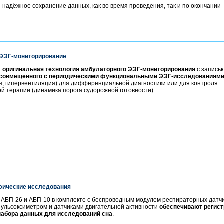
 надёжное сохранение данных, как во время проведения, так и по окончании
ЭЭГ-мониторирование
я
оригинальная технология амбулаторного ЭЭГ-мониторирования
с запись
совмещённого с периодическими функциональными ЭЭГ-исследованиям
, гипервентиляция) для дифференциальной диагностики или для контроля
й терапии (динамика порога судорожной готовности).
ические исследования
 АБП-26 и АБП-10 в комплекте с беспроводным модулем респираторных датчи
ульсоксиметром и датчиками двигательной активности
обеспечивают регис
набора данных для исследований сна
.