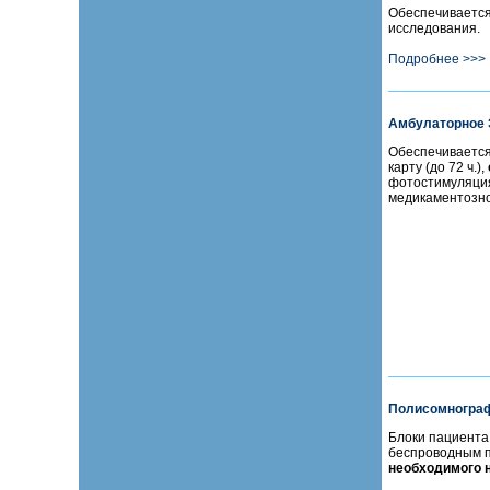
Обеспечивается
исследования.
Подробнее >>>
Амбулаторное 
Обеспечиваетс
карту (до 72 ч.),
фотостимуляция
медикаментозно
Полисомнограф
Блоки пациента
беспроводным п
необходимого 