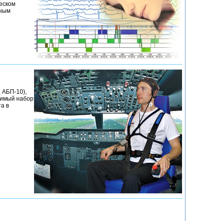
еском
бным
 АБП-10),
димый набор
а в