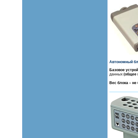
Автономный бл
Базовое устро
данных
(общее 
Вес блока – не 