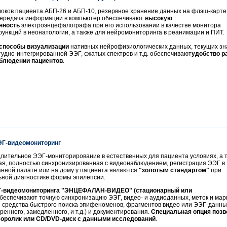
локов пациента АБП-26 и АБП-10, резервное хранение данных на флэш-карте
передача информации в компьютер обеспечивают
высокую
нность
электроэнцефалографа при его использовании в качестве монитора
ункций в неонатологии, а также для нейромониторинга в реанимации и ПИТ.
способы визуализации
нативных нейрофизиологических данных, текущих зн
удно-интегрированной ЭЭГ, сжатых спектров и т.д. обеспечивают
удобство р
блюдении пациентов
.
Г-видеомониторинг
лительное ЭЭГ-мониторирование в естественных для пациента условиях, а 
я, полностью синхронизированная с видеонаблюдением, регистрация ЭЭГ в
нной палате или на дому у пациента являются
"золотым стандартом"
при
ной диагностике формы эпилепсии.
-видеомониторинга "ЭНЦЕФАЛАН-ВИДЕО" (стационарный или
беспечивают точную синхронизацию ЭЭГ, видео- и аудиоданных, меток и мар
я средства быстрого поиска эпифеноменов, фрагментов видео или ЭЭГ-данных
ренного, замедленного, и т.д.) и документирования.
Специальная опция позв
еоролик или СD/DVD-диск с данными исследований
.