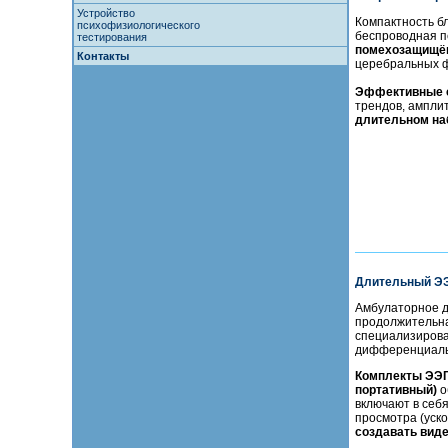
Устройство
Компактность б
психофизиологического
беспроводная 
тестирования
помехозащищё
Контакты
церебральных ф
Эффективные 
трендов, амплит
длительном на
Длительный ЭЭ
Амбулаторное д
продолжительна
специализирова
дифференциаль
Комплекты ЭЭГ
портативный)
о
включают в себ
просмотра (уско
создавать вид