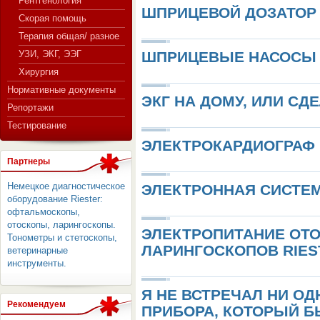
Рентгенология
ШПРИЦЕВОЙ ДОЗАТОР
Скорая помощь
Терапия общая/ разное
СЕРВЕР МЕДИЦИНСКОГО
УЗИ, ЭКГ, ЭЭГ
ШПРИЦЕВЫЕ НАСОСЫ 
Хирургия
Нормативные документы
ЭКГ НА ДОМУ, ИЛИ СД
Репортажи
Тестирование
ЭЛЕКТРОКАРДИОГРАФ 
Партнеры
Немецкое диагностическое
ЭЛЕКТРОННАЯ СИСТЕ
оборудование Riester:
офтальмоскопы,
отоскопы, ларингоскопы.
ЭЛЕКТРОПИТАНИЕ ОТ
Тонометры и стетоскопы,
ЛАРИНГОСКОПОВ RIES
ветеринарные
инструменты.
Я НЕ ВСТРЕЧАЛ НИ О
Рекомендуем
ПРИБОРА, КОТОРЫЙ 