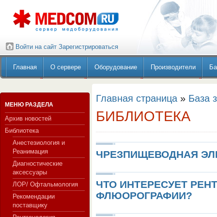
Войти на сайт
Зарегистрироваться
Главная
О сервере
Оборудование
Производители
Ба
Главная страница
»
База 
МЕНЮ РАЗДЕЛА
БИБЛИОТЕКА
Архив новостей
Библиотека
Анестезиология и
Реанимация
ЧРЕЗПИЩЕВОДНАЯ ЭЛ
Диагностические
аксессуары
ЧТО ИНТЕРЕСУЕТ РЕН
ЛОР/ Офтальмология
ФЛЮОРОГРАФИИ?
Рекомендации
поставщику