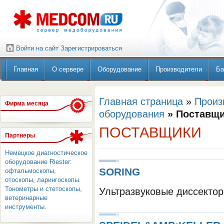
Войти на сайт
Зарегистрироваться
Главная
О сервере
Оборудование
Производители
Ба
Главная страница
»
Произ
Фирма месяца
оборудования
» Поставщ
ПОСТАВЩИКИ
Партнеры
Немецкое диагностическое
оборудование Riester:
SORING
офтальмоскопы,
отоскопы, ларингоскопы.
Тонометры и стетоскопы,
Ультразвуковые диссектор
ветеринарные
инструменты.