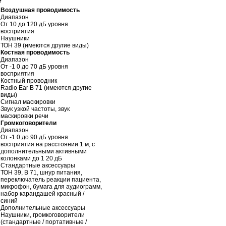
е
Воздушная проводимость
Диапазон
От 10 до 120 дБ уровня
восприятия
Наушники
ТОН 39 (имеются другие виды)
Костная проводимость
Диапазон
От -1 0 до 70 дБ уровня
восприятия
Костный проводник
Radio Ear В 71 (имеются другие
виды)
Сигнал маскировки
Звук узкой частоты, звук
маскировки речи
Громкоговорители
Диапазон
От -1 0 до 90 дБ уровня
восприятия на расстоянии 1 м, с
дополнительными активными
колонками до 1 20 дБ
Стандартные аксессуары
ТОН 39, В 71, шнур питания,
переключатель реакции пациента,
микрофон, бумага для аудиограмм,
набор карандашей красный /
синий
Дополнительные аксессуары
Наушники, громкоговорители
(стандартные / портативные /