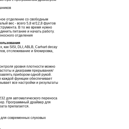
шников
ное отделение со свободным
ый вес - всего 5,8 кг/12,8 фунтов
струмента. В то же время нужно
динить питание и начать работу.
еносного отделения
пользования
как SISI, DLI, ABLB, Carhart decay
ов, отслеживание и блокировка,
контроля уровня плотности можно
 частоты и диаграмм прерывания/
равлять прибором одной рукой.
я каждой функции обеспечивает
ывает все настройки и результаты
32 для автоматического переноса
тер. Программный драйвер для
рата прилагается.
 для современных слуховых