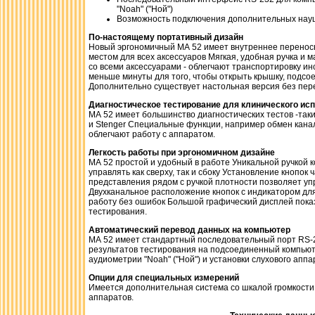
"Noah" ("Ной")
Возможность подключения дополнительных нау
По-настоящему портативный дизайн
Новый эргономичный МА 52 имеет внутреннее перенос
местом для всех аксессуаров Мягкая, удобная ручка и мал
со всеми аксессуарами - облегчают транспортировку ин
меньше минуты для того, чтобы открыть крышку, подсое
Дополнительно существует настольная версия без пер
Диагностическое тестирование для клинического ис
МА 52 имеет большинство диагностических тестов -таких, 
и Stenger Специальные функции, например обмен канал
облегчают работу с аппаратом.
Легкость работы при эргономичном дизайне
МА 52 простой и удобный в работе Уникальной ручкой 
управлять как сверху, так и сбоку Установление кнопок
представления рядом с ручкой плотности позволяет уп
Двухканальное расположение кнопок с индикатором дл
работу без ошибок Большой графический дисплей показ
тестирования.
Автоматический перевод данных на компьютер
МА 52 имеет стандартный последовательный порт RS-2
результатов тестирования на подсоединенный компью
аудиометрии "Noah" ("Ной") и установки слухового аппа
Опции для специальных измерений
Имеется дополнительная система со шкалой громкости
аппаратов.