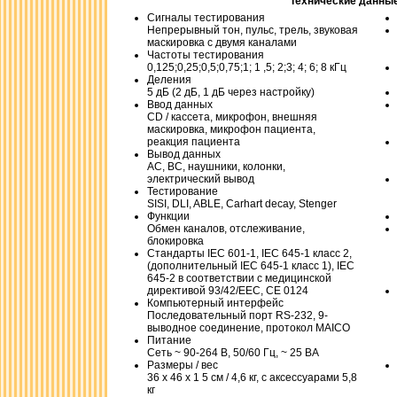
Технические данны
Сигналы тестирования
Непрерывный тон, пульс, трель, звуковая
маскировка с двумя каналами
Частоты тестирования
0,125;0,25;0,5;0,75;1; 1 ,5; 2;3; 4; 6; 8 кГц
Деления
5 дБ (2 дБ, 1 дБ через настройку)
Ввод данных
CD / кассета, микрофон, внешняя
маскировка, микрофон пациента,
реакция пациента
Вывод данных
АС, ВС, наушники, колонки,
электрический вывод
Тестирование
SISI, DLI, ABLE, Carhart decay, Stenger
Функции
Обмен каналов, отслеживание,
блокировка
Стандарты IEC 601-1, IEC 645-1 класс 2,
(дополнительный IEC 645-1 класс 1), IEC
645-2 в соответствии с медицинской
директивой 93/42/ЕЕС, СЕ 0124
Компьютерный интерфейс
Последовательный порт RS-232, 9-
выводное соединение, протокол MAICO
Питание
Сеть ~ 90-264 В, 50/60 Гц, ~ 25 ВА
Размеры / вес
36 х 46 х 1 5 см / 4,6 кг, с аксессуарами 5,8
кг