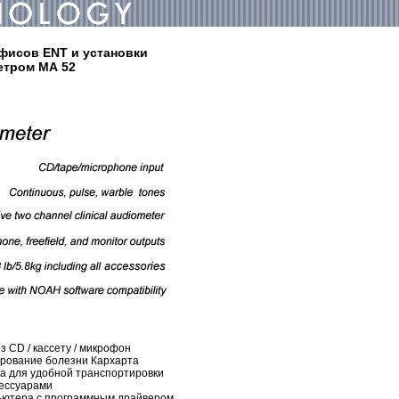
офисов ENT и установки
етром МА 52
ез CD / кассету / микрофон
тирование болезни Кархарта
ка для удобной транспортировки
ксессуарами
ьютера с программным драйвером