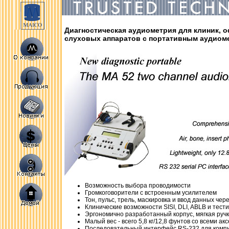
Диагностическая аудиометрия для клиник, 
слуховых аппаратов с портативным аудиом
Возможность выбора проводимости
Громкоговорители с встроенным усилителем
Тон, пульс, трель, маскировка и ввод данных чер
Клинические возможности SISI, DLI, ABLB и тес
Эргономично разработанный корпус, мягкая руч
Малый вес - всего 5,8 кг/12,8 фунтов со всеми а
Последовательный интерфейс RS-232 для комп