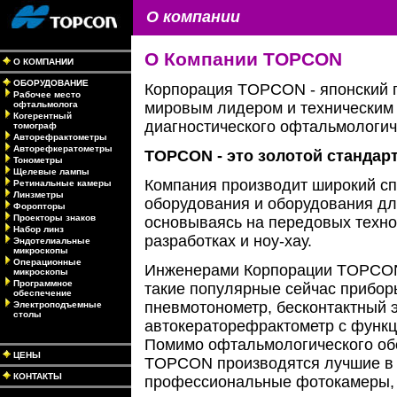
О компании
О Компании TOPCON
О КОМПАНИИ
ОБОРУДОВАНИЕ
Корпорация TOPCON - японский 
Рабочее место
офтальмолога
мировым лидером и техническим 
Когерентный
диагностического офтальмологич
томограф
Авторефрактометры
Авторефкератометры
TOPCON - это золотой стандар
Тонометры
Щелевые лампы
Компания производит широкий сп
Ретинальные камеры
Линзметры
оборудования и оборудования дл
Форопторы
Проекторы знаков
основываясь на передовых техно
Набор линз
разработках и ноу-хау.
Эндотелиальные
микроскопы
Операционные
Инженерами Корпорации TOPCON
микроскопы
Программное
такие популярные сейчас прибор
обеспечение
пневмотонометр, бесконтактный 
Электроподъемные
столы
автокераторефрактометр с функц
Помимо офтальмологического об
ЦЕНЫ
TOPCON производятся лучшие в 
КОНТАКТЫ
профессиональные фотокамеры, 