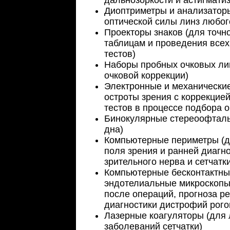
дальнозоркости и астигмати
Диоптриметры и анализаторы
оптической силы линз любог
Проекторы знаков (для точн
таблицам и проведения всех
тестов)
Наборы пробных очковых ли
очковой коррекции)
Электронные и механически
остроты зрения с коррекцие
тестов в процессе подбора о
Бинокулярные стереоофталь
дна)
Компьютерные периметры (д
поля зрения и ранней диагн
зрительного нерва и сетчатк
Компьютерные бесконтактны
эндотелиальные микроскопы 
после операций, прогноза р
диагностики дистрофий рого
Лазерные коагуляторы (для 
заболеваний сетчатки)