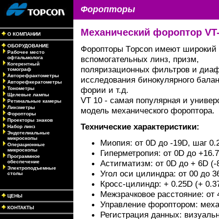
Форопторы
Механический фороптор VT
О КОМПАНИИ
ОБОРУДОВАНИЕ
Форопторы Тopcon имеют широкий 
Рабочее место
вспомогательных линз, призм,
офтальмолога
Когерентный
поляризационных фильтров и диаф
томограф
Авторефрактометры
исследования бинокулярного балан
Авторефкератометры
фории и т.д.
Тонометры
Щелевые лампы
VT 10 - самая популярная и универ
Ретинальные камеры
Линзметры
модель механического фороптора.
Форопторы
Проекторы знаков
Технические характеристики:
Набор линз
Эндотелиальные
микроскопы
Миопия: от 0D до -19D, шаг 0.
Операционные
микроскопы
Гиперметропия: от 0D до +16.7
Программное
Астигматизм: от 0D до + 6D (-
обеспечение
Электроподъемные
Угол оси цилиндра: от 00 до 36
столы
Кросс-цилиндр: + 0.25D (+ 0.3
Межзрачковое расстояние: от 
ЦЕНЫ
Управление фороптором: меха
КОНТАКТЫ
Регистрация данных: визуаль