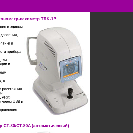
тонометр-пахиметр TRK-1P
ния в едином
 давления,
птики и
сти прибора
цели.
кции и
тным
, в
о расстояния.
ми
, PRK).
и через USB и
правления.
 CT-80/CT-80A (автоматический)