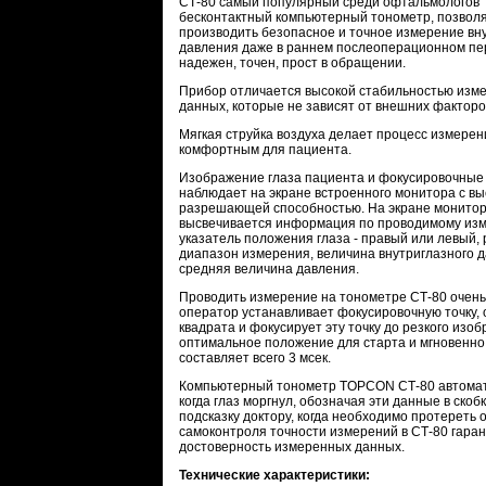
СТ-80 самый популярный среди офтальмологов
бесконтактный компьютерный тонометр, позво
производить безопасное и точное измерение вн
давления даже в раннем послеоперационном пер
надежен, точен, прост в обращении.
Прибор отличается высокой стабильностью изм
данных, которые не зависят от внешних факторо
Мягкая струйка воздуха делает процесс измерен
комфортным для пациента.
Изображение глаза пациента и фокусировочные 
наблюдает на экране встроенного монитора с вы
разрешающей способностью. На экране монитор
высвечивается информация по проводимому из
указатель положения глаза - правый или левый,
диапазон измерения, величина внутриглазного да
средняя величина давления.
Проводить измерение на тонометре СТ-80 очень
оператор устанавливает фокусировочную точку, 
квадрата и фокусирует эту точку до резкого изо
оптимальное положение для старта и мгновенно
составляет всего 3 мсек.
Компьютерный тонометр TOPCON СТ-80 автомат
когда глаз моргнул, обозначая эти данные в ско
подсказку доктору, когда необходимо протереть
самоконтроля точности измерений в СТ-80 гара
достоверность измеренных данных.
Технические характеристики: