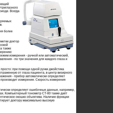
ляющий
утриглазного
иоде. Всегда
еряемых
в.
ия более
метки доктор
сокой
а также
мерению:
 режим измерения - ручной или автоматический,
вления - по три значения для каждого глаза и
 просто: при помощи одной ручки джойстика
отраженную от глаза пациента, в центр визирного
бражения - прибор автоматически определяет
 производит измерение. Скорость измерения
ически определяет ошибочные данные, например,
бках. Компьютерный тонометр СТ-80 также даёт
 оптическое окошко объектива. Наличие функции
нтирует доктору максимально высокую