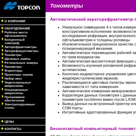
Тонометры
Автоматический кераторефрактометр-
О КОМПАНИИ
Уникальное совмещение 4-х типов измере
ОБОРУДОВАНИЕ
конструктивном исполнении: возможности
Рабочее место
исследования рефракции, внутриглазного
офтальмолога
Когерентный
офтальмометрии и толщины роговицы.
томограф
Исключительное прецизионное качество о
Авторефрактометры
позиционирующей механики.
Авторефкератометры
Автоматическое перемещение рабочей ча
Тонометры
по трем координатам.
Щелевые лампы
Автоматическая высокоточная фиксация 
Ретинальные камеры
Возможность изучения роговичной рефра
Линзметры
астигматизма.
Форопторы
Кнопочно-индикаторное управление цве
Проекторы знаков
жидкокристаллическим экраном.
Набор линз
Различающиеся цветовые палитры экрана
Эндотелиальные
микроскопы
зависимости от типа измерения.
Операционные
Автоматическое измерение межзрачковог
микроскопы
Корреляция данных тонометрии с данны
Программное
пахиметрии (особенно важно после LASIK
обеспечение
Вывод данных на встроенный принтер ил
Электроподъемные
столы
COM порты.
Интуитивные адаптированные функции у
ЦЕНЫ
Бесконтактный компьютерный тонометр
КОНТАКТЫ