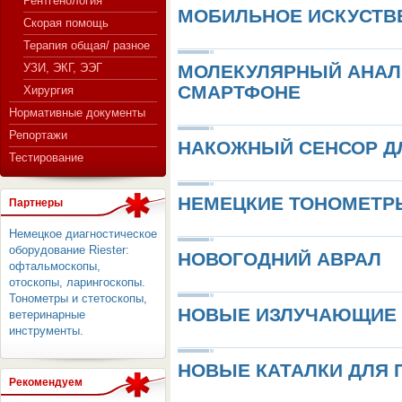
Рентгенология
МОБИЛЬНОЕ ИСКУСТВЕ
Скорая помощь
Терапия общая/ разное
СЕРВЕР МЕДИЦИНСКОГО
УЗИ, ЭКГ, ЭЭГ
МОЛЕКУЛЯРНЫЙ АНАЛ
СМАРТФОНЕ
Хирургия
Нормативные документы
Репортажи
НАКОЖНЫЙ СЕНСОР Д
Тестирование
НЕМЕЦКИЕ ТОНОМЕТРЫ
Партнеры
Немецкое диагностическое
оборудование Riester:
НОВОГОДНИЙ АВРАЛ
офтальмоскопы,
отоскопы, ларингоскопы.
Тонометры и стетоскопы,
НОВЫЕ ИЗЛУЧАЮЩИЕ 
ветеринарные
инструменты.
НОВЫЕ КАТАЛКИ ДЛЯ 
Рекомендуем