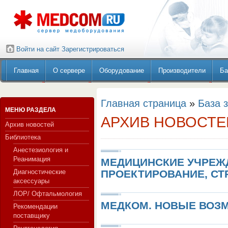
Войти на сайт
Зарегистрироваться
Главная
О сервере
Оборудование
Производители
Ба
Главная страница
»
База 
МЕНЮ РАЗДЕЛА
АРХИВ НОВОСТЕ
Архив новостей
Библиотека
Анестезиология и
Реанимация
МЕДИЦИНСКИЕ УЧРЕЖД
Диагностические
ПРОЕКТИРОВАНИЕ, СТ
аксессуары
ЛОР/ Офтальмология
МЕДКОМ. НОВЫЕ ВОЗ
Рекомендации
поставщику