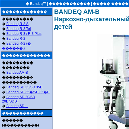
� Bandeq™ |
������������
| �����-����
BANDEQ AM-B
�������������
Наркозно-дыхательный
���������
�
Bandeq R-3 S
детей
�
Bandeq R-3 Tel
�
Bandeq R-3 / R-3 Plus
�
Bandeq R-2
�
Bandeq R-2 (�
������.)
��������������
���������
��������
�
Bandeq AM-B
���������
����������
�
Bandeq SD 35/SD 35D
�
Bandeq SD 35�/SD 35�D
�
Bandeq SD 20/SD
20D/SDDT
�
Bandeq SD-L
������������
������
(����������)