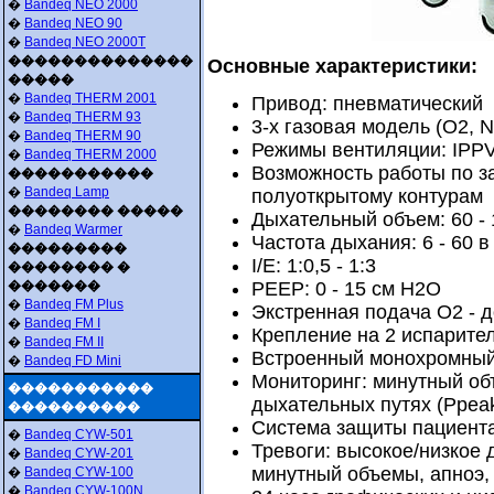
�
Bandeq NEO 2000
�
Bandeq NEO 90
�
Bandeq NEO 2000T
��������������
Основные характеристики:
�����
�
Bandeq THERM 2001
Привод: пневматический
�
Bandeq THERM 93
3-х газовая модель (О2, 
�
Bandeq THERM 90
Режимы вентиляции: IPPV
�
Bandeq THERM 2000
Возможность работы по з
�����������
�
Bandeq Lamp
полуоткрытому контурам
�������� �����
Дыхательный объем: 60 -
�
Bandeq Warmer
Частота дыхания: 6 - 60 в
���������
I/E: 1:0,5 - 1:3
�������� �
�������
PEEP: 0 - 15 см H2O
�
Bandeq FM Plus
Экстренная подача О2 - д
�
Bandeq FM I
Крепление на 2 испарите
�
Bandeq FM II
Встроенный монохромный
�
Bandeq FD Mini
Мониторинг: минутный об
�����������
дыхательных путях (Ppea
����������
Система защиты пациента
�
Bandeq CYW-501
Тревоги: высокое/низкое
�
Bandeq CYW-201
минутный объемы, апноэ,
�
Bandeq CYW-100
�
Bandeq CYW-100N