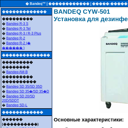
� Bandeq™ |
������������
| �����-����
BANDEQ CYW-501
�������������
Установка для дезинфе
���������
�
Bandeq R-3 S
�
Bandeq R-3 Tel
�
Bandeq R-3 / R-3 Plus
�
Bandeq R-2
�
Bandeq R-2 (�
������.)
��������������
���������
��������
�
Bandeq AM-B
���������
����������
�
Bandeq SD 35/SD 35D
�
Bandeq SD 35�/SD 35�D
�
Bandeq SD 20/SD
20D/SDDT
�
Bandeq SD-L
������������
Основные характеристики:
������
(����������)