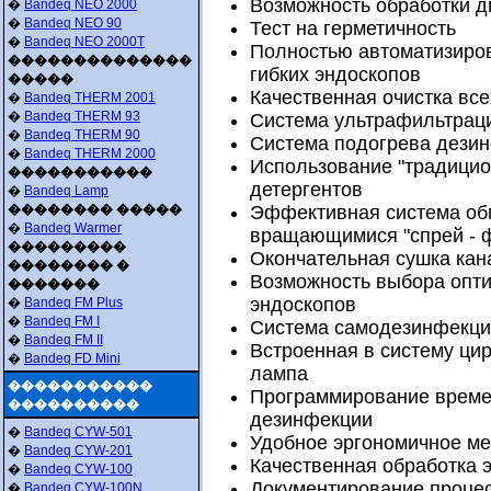
Возможность обработки д
�
Bandeq NEO 2000
�
Bandeq NEO 90
Тест на герметичность
�
Bandeq NEO 2000T
Полностью автоматизиро
��������������
гибких эндоскопов
�����
Качественная очистка все
�
Bandeq THERM 2001
�
Bandeq THERM 93
Система ультрафильтрац
�
Bandeq THERM 90
Система подогрева дезин
�
Bandeq THERM 2000
Использование "традицио
�����������
детергентов
�
Bandeq Lamp
�������� �����
Эффективная система об
�
Bandeq Warmer
вращающимися "спрей - 
���������
Окончательная сушка кан
�������� �
Возможность выбора опти
�������
эндоскопов
�
Bandeq FM Plus
�
Bandeq FM I
Система самодезинфекци
�
Bandeq FM II
Встроенная в систему ци
�
Bandeq FD Mini
лампа
�����������
Программирование време
����������
дезинфекции
�
Bandeq CYW-501
Удобное эргономичное м
�
Bandeq CYW-201
Качественная обработка 
�
Bandeq CYW-100
Документирование проце
�
Bandeq CYW-100N