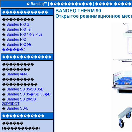
� Bandeq™ |
������������
| �����-����
BANDEQ THERM 90
�������������
Открытое реанимационное мес
���������
�
Bandeq R-3 S
�
Bandeq R-3 Tel
�
Bandeq R-3 / R-3 Plus
�
Bandeq R-2
�
Bandeq R-2 (�
������.)
��������������
���������
��������
�
Bandeq AM-B
���������
����������
�
Bandeq SD 35/SD 35D
�
Bandeq SD 35�/SD 35�D
�
Bandeq SD 20/SD
20D/SDDT
�
Bandeq SD-L
������������
������
(����������)