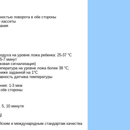
ностью поворота в обе стороны
й кассеты
вания
здуха на уровне ложа ребенка: 25-37 °С
5-7 минут
уковая сигнализация)
пература на уровне ложа более 38 °С,
ниже заданной на 1°С
авность датчика температуры
ния: 1-3 мкм
 обе стороны
, 5, 10 минуте
)
ийским и международным стандартам качества