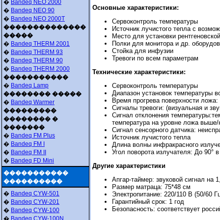
�
Bandeq NEO 2000
Основные характеристики:
�
Bandeq NEO 90
�
Bandeq NEO 2000T
Сервоконтроль температуры
��������������
Источник лучистого тепла с возмож
�����
Место для установки рентгеновско
Полки для монитора и др. оборудо
�
Bandeq THERM 2001
Стойка для инфузии
�
Bandeq THERM 93
Тревоги по всем параметрам
�
Bandeq THERM 90
�
Bandeq THERM 2000
Технические характеристики:
�����������
�
Bandeq Lamp
Сервоконтроль температуры
Диапазон установок температуры во
�������� �����
Время прогрева поверхности ложа: 
�
Bandeq Warmer
Сигналы тревоги: (визуальная и зв
���������
Сигнал отклонения температуры:тем
�������� �
температура на уровне ложа выше/
�������
Сигнал сенсорного датчика: неиспр
�
Bandeq FM Plus
Источник лучистого тепла
�
Bandeq FM I
Длина волны инфракрасного излуче
Угол поворота излучателя: До 90° в
�
Bandeq FM II
�
Bandeq FD Mini
Другие характеристики
�����������
Апгар-таймер: звуковой сигнал на 1
����������
Размер матраца: 75*48 см
�
Bandeq CYW-501
Электропитание: 220/110 В (50/60 Гц
Гарантийный срок: 1 год
�
Bandeq CYW-201
Безопасность: соответствует росс
�
Bandeq CYW-100
�
Bandeq CYW-100N