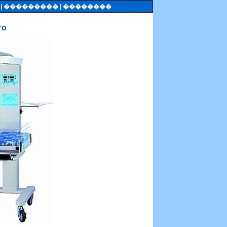
�
| ���������
| ��������
то