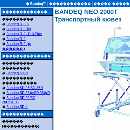
� Bandeq™ |
������������
| �����-����
BANDEQ NEO 2000T
�������������
Транспортный кювез
���������
�
Bandeq R-3 S
�
Bandeq R-3 Tel
�
Bandeq R-3 / R-3 Plus
�
Bandeq R-2
�
Bandeq R-2 (�
������.)
��������������
���������
��������
�
Bandeq AM-B
���������
����������
�
Bandeq SD 35/SD 35D
�
Bandeq SD 35�/SD 35�D
�
Bandeq SD 20/SD
20D/SDDT
�
Bandeq SD-L
������������
������
(����������)