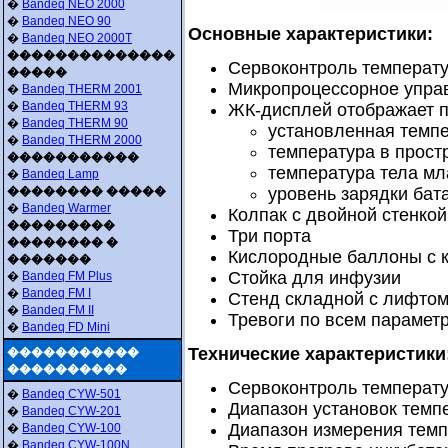
�
Bandeq NEO 2000
�
Bandeq NEO 90
Основные характеристики:
�
Bandeq NEO 2000T
��������������
Сервоконтроль температ
�����
Микропроцессорное упра
�
Bandeq THERM 2001
�
Bandeq THERM 93
ЖК-дисплей отображает 
�
Bandeq THERM 90
установленная темпе
�
Bandeq THERM 2000
температура в прост
�����������
температура тела мл
�
Bandeq Lamp
�������� �����
уровень зарядки бат
�
Bandeq Warmer
Колпак с двойной стенкой
���������
Три порта
�������� �
Кислородные баллоны с 
�������
Стойка для инфузии
�
Bandeq FM Plus
�
Bandeq FM I
Стенд складной с лифто
�
Bandeq FM II
Тревоги по всем парамет
�
Bandeq FD Mini
Технические характеристики
�����������
����������
Сервоконтроль температ
�
Bandeq CYW-501
Диапазон установок темпе
�
Bandeq CYW-201
Диапазон измерения темпе
�
Bandeq CYW-100
�
Bandeq CYW-100N